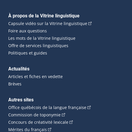
Navigation principale
À propos de la Vitrine linguistique
(Cet hyperlien externe
Capsule vidéo sur la Vitrine linguistique
Foire aux questions
Les mots de la Vitrine linguistique
Offre de services linguistiques
Politiques et guides
Actualités
Articles et fiches en vedette
Brèves
Autres sites
(Cet hyperlien externe 
Office québécois de la langue française
(Cet hyperlien externe s'ouvrira dan
Commission de toponymie
(Cet hyperlien externe s'ouvrira
Concours de créativité lexicale
(Cet hyperlien externe s'ouvrira dans une n
Mérites du français