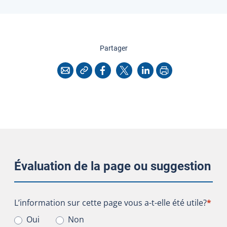
cette page
Partager
Copier l'adresse
Imprimer
Courriel
Facebook
X
LinkedIn
Évaluation de la page ou suggestion
L’information sur cette page vous a-t-elle été utile?
L’information sur cette page vous a-t-elle été utile?
*
Oui
Non