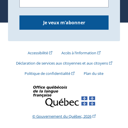
Je veux m’abonner
(Cet hyperlien externe s'ouvrira dans une nouve
(Cet hyperlien exte
Accessibilité
Accès à l’information
(Cet hyperli
Déclaration de services aux citoyennes et aux citoyens
(Cet hyperlien externe s'ouvrira d
Politique de confidentialité
Plan du site
(Cet hyperlien extern
© Gouvernement du Québec, 2026