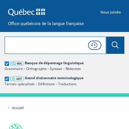
Passer à la recherche
Passer au contenu
Passer à la navigation
Nous joindre
Office québécois de la langue française
Rechercher dans tout le site
Lancer 
Consulter l'
Historique
de recherche
Grand dictionnaire terminologique
Banque de dépannage linguistique
Restreindre aux termes
Grammaire – Orthographe – Syntaxe – Rédaction
Grand dictionnaire terminologique
Termes spécialisés – Définitions – Traductions
Accueil