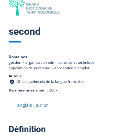
second
Domaines
gestion
organisation administrative et technique
appellation de personne
appellation d'emploi
Auteur
Office québécois de la langue française
Dernière mise à jour
2007
Accéder à la fiche en
anglais :
junior
:
Définition