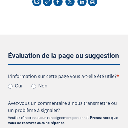
Courriel
Facebook
X
LinkedIn
Évaluation de la page ou suggestion
L’information sur cette page vous a-t-elle été utile?
L’information sur cette page vous a-t-elle été utile?
*
Oui
Non
Avez-vous un commentaire à nous transmettre ou
un problème à signaler?
Veuillez n’inscrire aucun renseignement personnel.
Prenez note que
vous ne recevrez aucune réponse
.