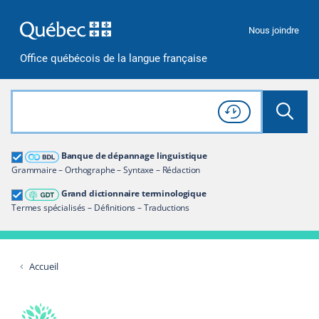
Passer à la recherche
Passer au contenu
Passer à la navigation
Nous joindre
Office québécois de la langue française
Rechercher dans tout le site
Lancer 
Consulter l'
Historique
de recherche
Grand dictionnaire terminologique
Banque de dépannage linguistique
Restreindre aux termes
Grammaire – Orthographe – Syntaxe – Rédaction
Grand dictionnaire terminologique
Termes spécialisés – Définitions – Traductions
Accueil