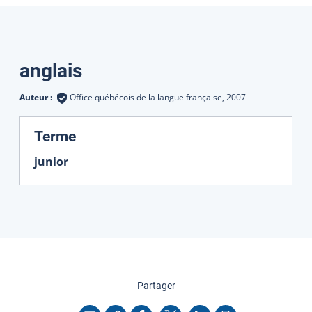
Traductions
anglais
Auteur :
Office québécois de la langue française,
2007
:
Terme
junior
cette page
Partager
Copier l'adresse
Imprimer