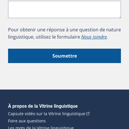
Pour obtenir une réponse à une question de nature
linguistique, utilisez le formulaire
Nous joindre
.
Soumettre
Navigation principale
À propos de la Vitrine linguistique
(Cet hyperlien externe
Capsule vidéo sur la Vitrine linguistique
Foire aux questions
Les mots de la Vitrine linguistique