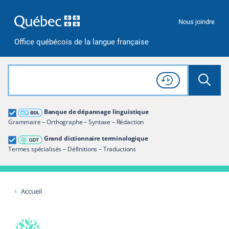
Passer à la recherche
Passer au contenu
Passer à la navigation
Nous joindre
Office québécois de la langue française
Rechercher dans tout le site
Lancer 
Consulter l'
Historique
de recherche
Grand dictionnaire terminologique
Banque de dépannage linguistique
Restreindre aux termes
Grammaire – Orthographe – Syntaxe – Rédaction
Grand dictionnaire terminologique
Termes spécialisés – Définitions – Traductions
Accueil