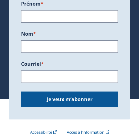
Prénom
*
Nom
*
Courriel
*
Je veux m’abonner
(Cet hyperlien externe s'ouvrira dans une nouve
(Cet hyperlien exte
Accessibilité
Accès à l’information