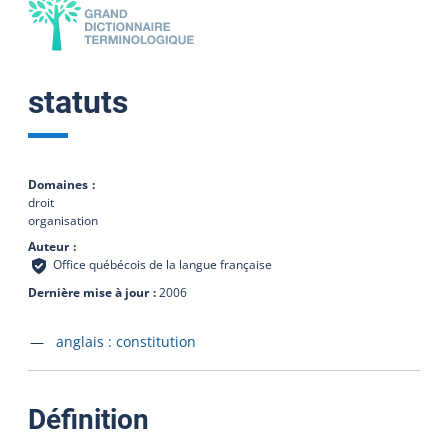
statuts
Domaines
droit
organisation
Auteur
Office québécois de la langue française
Dernière mise à jour
2006
Accéder à la fiche en
anglais :
constitution
:
Définition