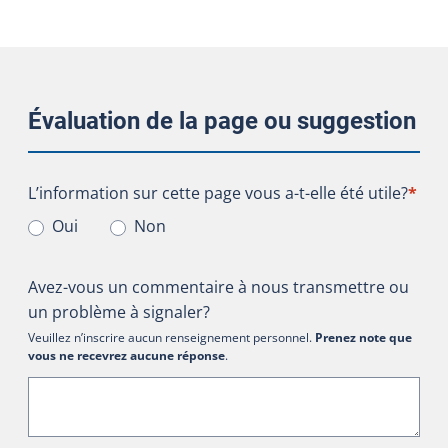
Évaluation de la page ou suggestion
L’information sur cette page vous a-t-elle été utile?
L’information sur cette page vous a-t-elle été utile?
*
Oui
Non
Avez-vous un commentaire à nous transmettre ou
un problème à signaler?
Veuillez n’inscrire aucun renseignement personnel.
Prenez note que
vous ne recevrez aucune réponse
.