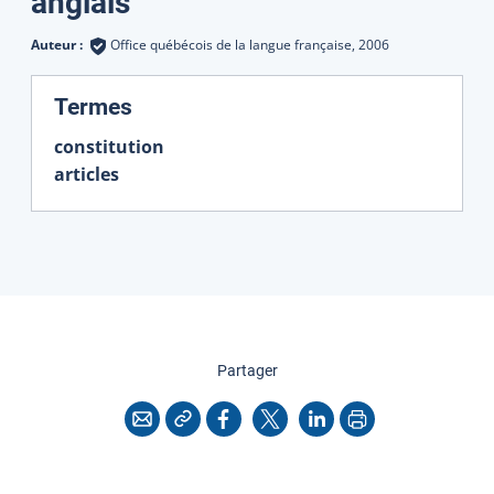
Traductions
anglais
Auteur :
Office québécois de la langue française,
2006
:
Termes
constitution
articles
cette page
Partager
Copier l'adresse
Imprimer
Courriel
Facebook
X
LinkedIn