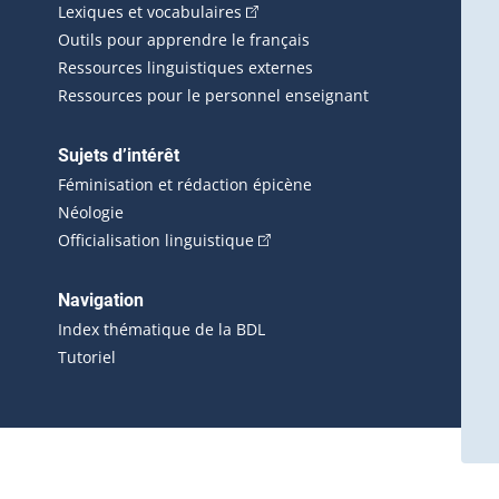
(Cet hyperlien externe s'ouvrira d
Lexiques et vocabulaires
Outils pour apprendre le français
Ressources linguistiques externes
Ressources pour le personnel enseignant
Sujets d’intérêt
Féminisation et rédaction épicène
Néologie
(Cet hyperlien externe s'ouvrira 
Officialisation linguistique
rlien externe s'ouvrira dans une nouvelle fenêtre.)
 s'ouvrira dans une nouvelle fenêtre.)
erne s'ouvrira dans une nouvelle fenêtre.)
Navigation
ira dans une nouvelle fenêtre.)
Index thématique de la BDL
Tutoriel