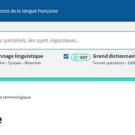
cois de la langue française
Rechercher dans tout le site
ire terminologique
nage linguistique
Grand dictionnai
e – Syntaxe – Rédaction
Termes spécialisés – Défi
re terminologique
e