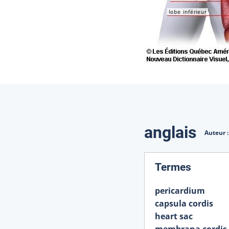
Traduction
anglais
Auteur 
:
Termes
pericardium
capsula cordis
heart sac