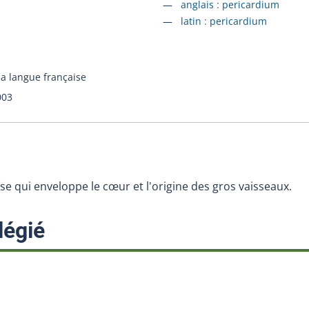
Accéder à la fiche en
anglais :
pericardium
Accéder à la fiche en
latin :
pericardium
la langue française
003
 qui enveloppe le cœur et l'origine des gros vaisseaux.
:
légié