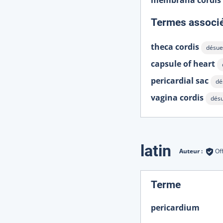
membrana cordis
Termes associ
theca cordis
désue
Affich
capsule of heart
pericardial sac
dé
Aff
vagina cordis
dés
Affic
latin
Auteur :
Of
:
Terme
pericardium