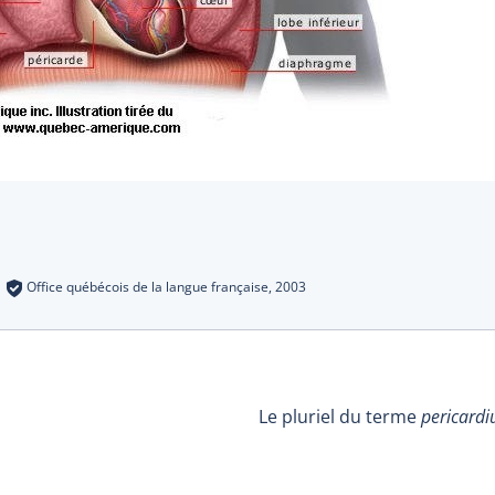
s
:
Office québécois de la langue française,
2003
Le pluriel du terme
pericard