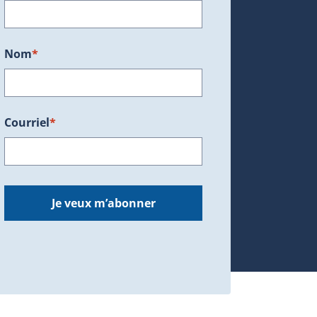
ans une nouvelle fenêtre.)
Nom
*
Courriel
*
dans une nouvelle fenêtre.)
Je veux m’abonner