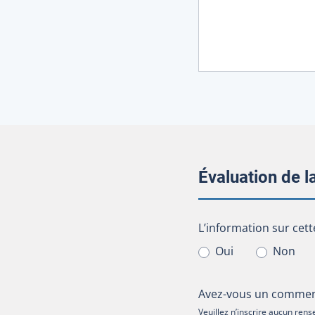
Évaluation de 
L’information sur cet
L’information sur cett
Oui
Non
Avez-vous un comment
Veuillez n’inscrire aucun re