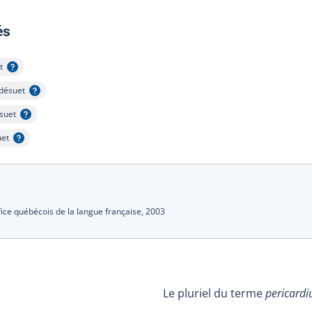
:
és
t
er l'infobulle
désuet
Afficher l'infobulle
suet
icher l'infobulle
uet
her l'infobulle
fice québécois de la langue française,
2003
Le pluriel du terme
pericard