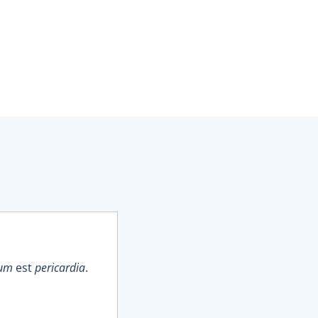
ium
est
pericardia
.