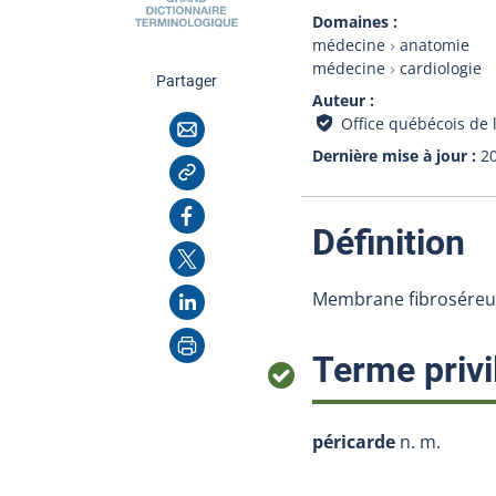
Domaines
médecine
anatomie
médecine
cardiologie
cette page
Partager
Auteur
Courriel
Office québécois de 
Dernière mise à jour
2
Copier l'adresse
Facebook
:
Définition
X
LinkedIn
Membrane fibroséreuse
Imprimer
Terme privi
péricarde
n. m.