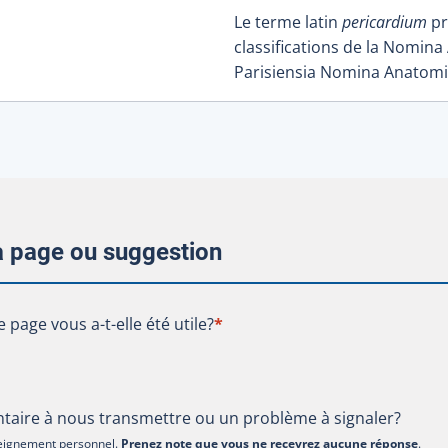
Le terme latin
pericardium
pr
classifications de la Nomina
Parisiensia Nomina Anatomi
la page ou suggestion
te page vous a-t-elle été utile?
e page vous a-t-elle été utile?
*
aire à nous transmettre ou un problème à signaler?
nseignement personnel.
Prenez note que vous ne recevrez aucune réponse
.