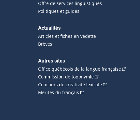
Offre de services linguistiques
Politiques et guides
Actualités
Articles et fiches en vedette
Brèves
Autres sites
(Cet hype
Office québécois de la langue française
(Cet hyperlien externe
Commission de toponymie
(Cet hyperlien ext
Concours de créativité lexicale
(Cet hyperlien externe s'ouvr
Mérites du français