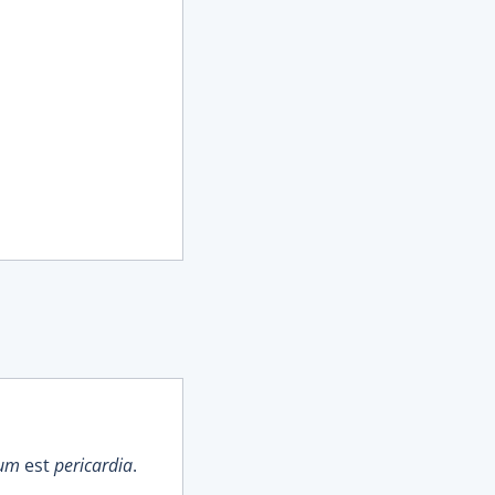
ium
est
pericardia
.