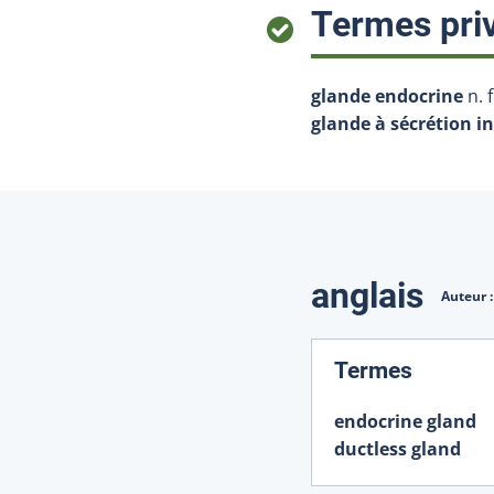
Termes priv
glande endocrine
n. f
glande à sécrétion i
Traduction
anglais
Auteur 
:
Termes
endocrine gland
ductless gland