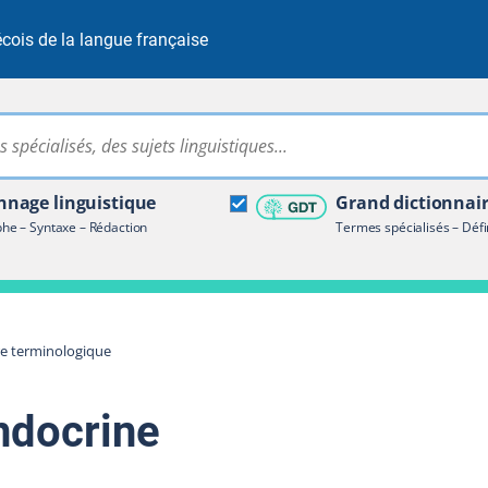
cois de la langue française
Rechercher dans tout le site
ire terminologique
nage linguistique
Grand dictionnai
e – Syntaxe – Rédaction
Termes spécialisés – Défi
re terminologique
ndocrine