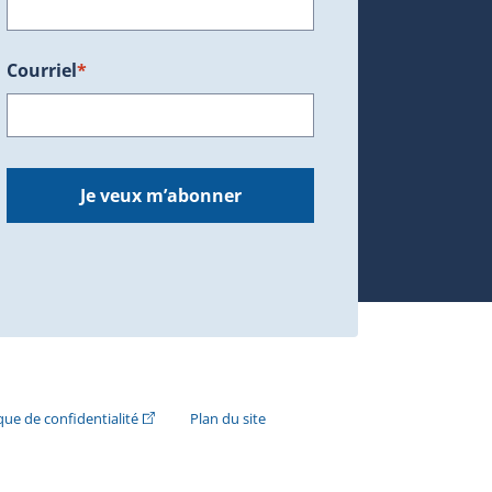
Courriel
*
dans une nouvelle fenêtre.)
Je veux m’abonner
n externe s'ouvrira dans une nouvelle fenêtre.)
(Cet hyperlien externe s'ouvrira dans une nouvelle fenê
ique de confidentialité
Plan du site