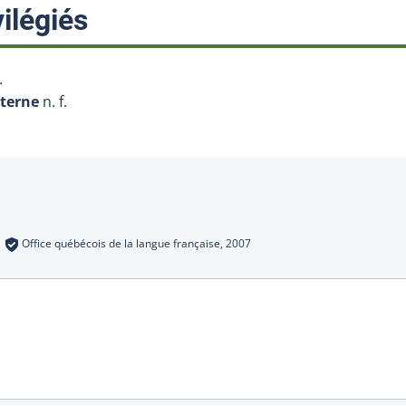
:
ilégiés
.
nterne
n. f.
s
:
Office québécois de la langue française,
2007