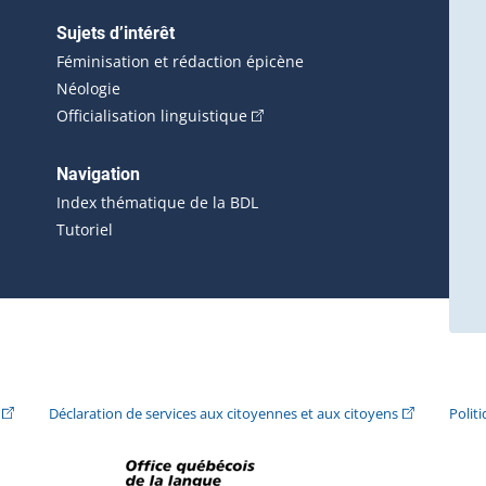
Sujets d’intérêt
Féminisation et rédaction épicène
Néologie
(Cet hyperlien externe s'ouvrira 
Officialisation linguistique
rlien externe s'ouvrira dans une nouvelle fenêtre.)
 s'ouvrira dans une nouvelle fenêtre.)
erne s'ouvrira dans une nouvelle fenêtre.)
Navigation
ira dans une nouvelle fenêtre.)
Index thématique de la BDL
Tutoriel
ira dans une nouvelle fenêtre.)
(Cet hyperlien externe s'ouvrira dans une nouvelle fenêtre.)
(Cet hyperlie
Déclaration de services aux citoyennes et aux citoyens
Polit