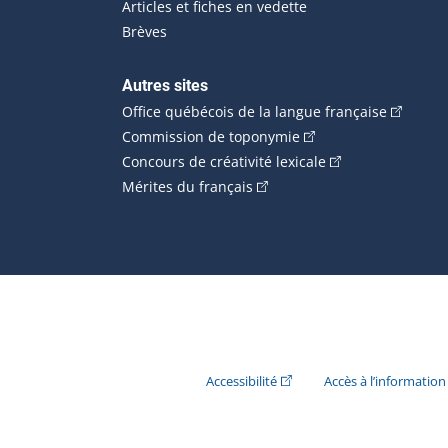
Articles et fiches en vedette
Brèves
Autres sites
(Cet hype
Office québécois de la langue française
(Cet hyperlien externe
Commission de toponymie
(Cet hyperlien ext
Concours de créativité lexicale
(Cet hyperlien externe s'ouvr
Mérites du français
(Cet hyperlien externe s'ouvr
Accessibilité
Accès à l’information