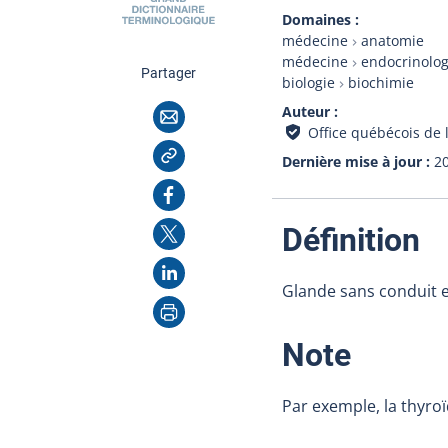
Domaines
médecine
anatomie
médecine
endocrinolog
cette page
Partager
biologie
biochimie
Courriel
Auteur
Office québécois de 
Copier l'adresse
Dernière mise à jour
2
Facebook
X
:
Définition
LinkedIn
Glande sans conduit e
Imprimer
:
Note
Par exemple, la thyro