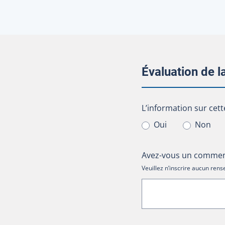
Évaluation de 
L’information sur cet
L’information sur cett
Oui
Non
Avez-vous un comment
Veuillez n’inscrire aucun re