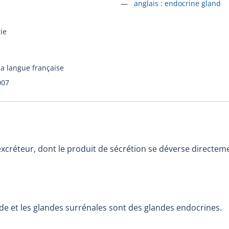
Accéder à la fiche en
anglais :
endocrine gland
ie
la langue française
007
xcréteur, dont le produit de sécrétion se déverse directeme
ïde et les glandes surrénales sont des glandes endocrines.