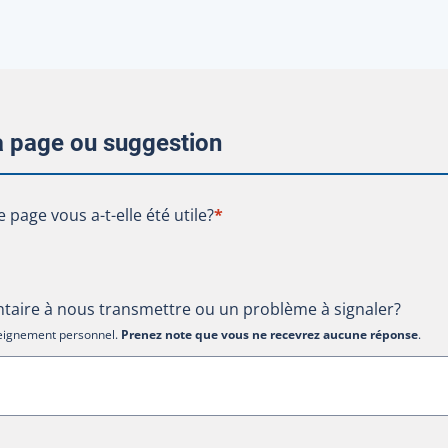
la page ou suggestion
te page vous a-t-elle été utile?
e page vous a-t-elle été utile?
*
aire à nous transmettre ou un problème à signaler?
nseignement personnel.
Prenez note que vous ne recevrez aucune réponse
.