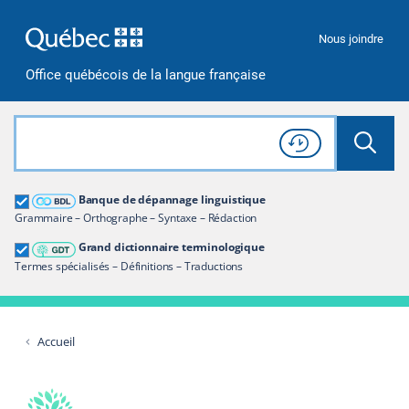
Passer à la recherche
Passer au contenu
Passer à la navigation
Nous joindre
Office québécois de la langue française
Rechercher dans tout le site
Lancer 
Consulter l'
Historique
de recherche
Grand dictionnaire terminologique
Banque de dépannage linguistique
Restreindre aux termes
Grammaire – Orthographe – Syntaxe – Rédaction
Grand dictionnaire terminologique
Termes spécialisés – Définitions – Traductions
Accueil