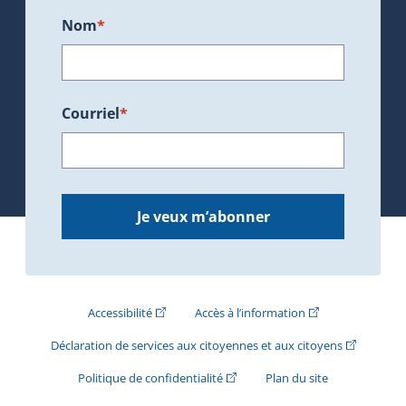
Nom
*
Courriel
*
Je veux m’abonner
(Cet hyperlien externe s'ouvrira dans une nouve
(Cet hyperlien exte
Accessibilité
Accès à l’information
(Cet hyperli
Déclaration de services aux citoyennes et aux citoyens
(Cet hyperlien externe s'ouvrira d
Politique de confidentialité
Plan du site