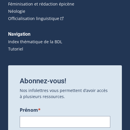
Féminisation et rédaction épicène
Néologie
(Cet hyperlien externe s'ouvrira dan
Officialisation linguistique
Navigation
Index thématique de la BDL
Tutoriel
Abonnez-vous!
Nos infolettres vous permettent d’avoir accès
à plusieurs ressources.
Prénom
*