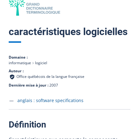
caractéristiques logicielles
Domaine
informatique
logiciel
Auteur
Office québécois de la langue française
Dernière mise à jour
2007
Accéder à la fiche en
anglais :
software specifications
:
Définition