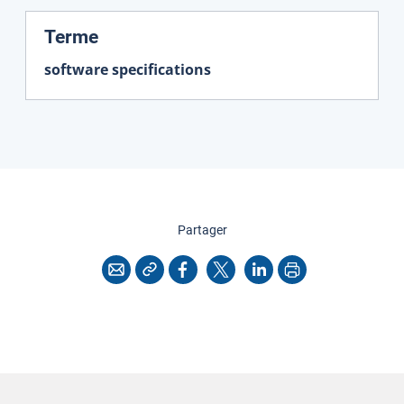
:
Terme
software specifications
cette page
Partager
Copier l'adresse
Imprimer
Courriel
Facebook
X
LinkedIn