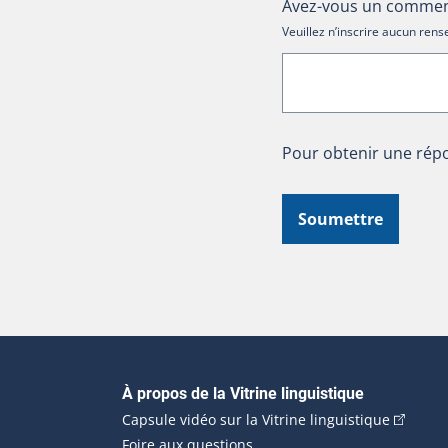
Avez-vous un comment
Veuillez n’inscrire aucun re
Pour obtenir une répo
Soumettre
Navigation principale
À propos de la Vitrine linguistique
(Cet hyp
Capsule vidéo sur la Vitrine linguistique
Foire aux questions