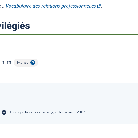
(Cet hyperlien exter
 du
Vocabulaire des relations professionnelles
.
:
ilégiés
.
n. m.
France
Afficher l'infobulle
s
:
Office québécois de la langue française,
2007