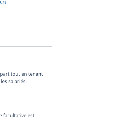
ours
épart tout en tenant
es salariés.
 facultative est