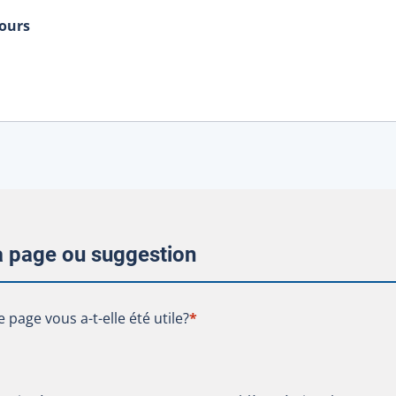
hours
la page ou suggestion
te page vous a-t-elle été utile?
e page vous a-t-elle été utile?
*