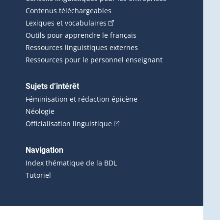
Contenus téléchargeables
(Cet hyperlien externe s'ouvrira d
Lexiques et vocabulaires
Outils pour apprendre le français
Ressources linguistiques externes
Ressources pour le personnel enseignant
Sujets d’intérêt
Féminisation et rédaction épicène
Néologie
(Cet hyperlien externe s'ouvrira 
Officialisation linguistique
rlien externe s'ouvrira dans une nouvelle fenêtre.)
 s'ouvrira dans une nouvelle fenêtre.)
erne s'ouvrira dans une nouvelle fenêtre.)
Navigation
ira dans une nouvelle fenêtre.)
Index thématique de la BDL
Tutoriel