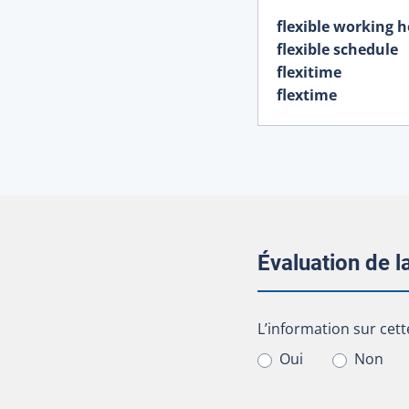
flexible working 
flexible schedule
flexitime
flextime
Évaluation de 
L’information sur cet
L’information sur cett
Oui
Non