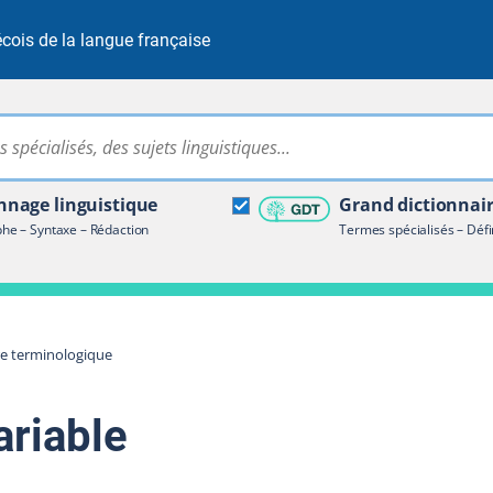
cois de la langue française
Rechercher dans tout le site
ire terminologique
nage linguistique
Grand dictionnai
e – Syntaxe – Rédaction
Termes spécialisés – Défi
re terminologique
ariable