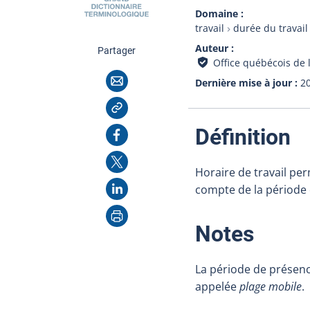
Domaine
travail
durée du travail
Auteur
cette page
Partager
Office québécois de 
Courriel
Dernière mise à jour
2
Copier l'adresse
:
Facebook
Définition
X
Horaire de travail per
LinkedIn
compte de la période 
Imprimer
:
Notes
La période de présenc
appelée
plage mobile
.