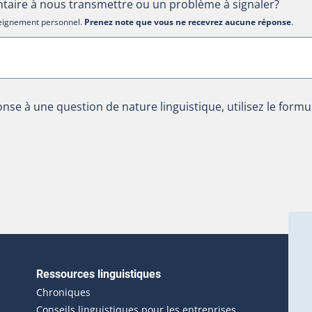
aire à nous transmettre ou un problème à signaler?
nseignement personnel.
Prenez note que vous ne recevrez aucune réponse
.
nse à une question de nature linguistique, utilisez le formu
Ressources linguistiques
erlien externe s'ouvrira dans une nouvelle fenêtre.)
Chroniques
Conseils linguistiques pour les entreprises