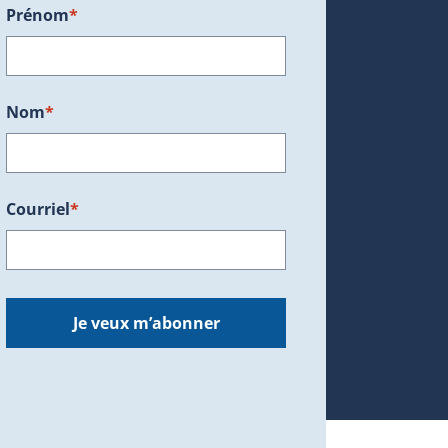
Prénom
*
ans une nouvelle fenêtre.)
Nom
*
Courriel
*
dans une nouvelle fenêtre.)
Je veux m’abonner