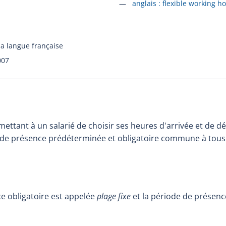
Accéder à la fiche en
anglais :
flexible working h
la langue française
007
mettant à un salarié de choisir ses heures d'arrivée et de d
de présence prédéterminée et obligatoire commune à tous l
e obligatoire est appelée
plage fixe
et la période de présence