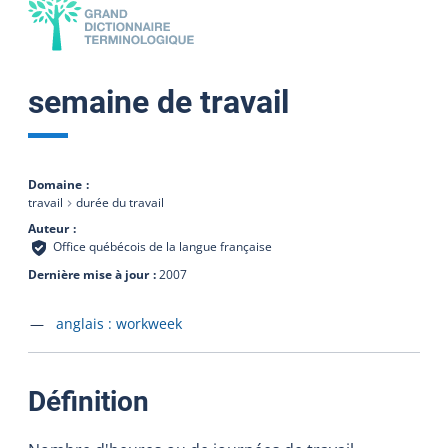
semaine de travail
Domaine
travail
durée du travail
Auteur
Office québécois de la langue française
Dernière mise à jour
2007
Accéder à la fiche en
anglais :
workweek
:
Définition