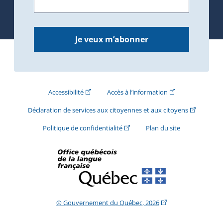
Je veux m’abonner
(Cet hyperlien externe s'ouvrira dans une nouve
(Cet hyperlien exte
Accessibilité
Accès à l’information
(Cet hyperli
Déclaration de services aux citoyennes et aux citoyens
(Cet hyperlien externe s'ouvrira d
Politique de confidentialité
Plan du site
(Cet hyperlien extern
© Gouvernement du Québec, 2026