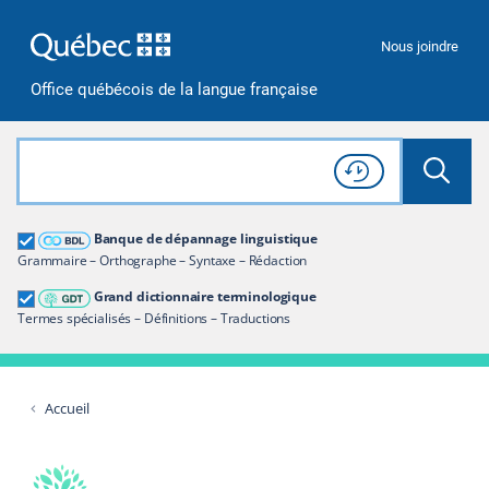
Passer à la recherche
Passer au contenu
Passer à la navigation
Nous joindre
Office québécois de la langue française
Rechercher dans tout le site
Lancer 
Consulter l'
Historique
de recherche
Grand dictionnaire terminologique
Banque de dépannage linguistique
Restreindre aux termes
Grammaire – Orthographe – Syntaxe – Rédaction
Grand dictionnaire terminologique
Termes spécialisés – Définitions – Traductions
Accueil