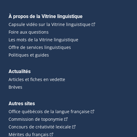
Navigation principale
À propos de la Vitrine linguistique
(Cet hyperlien externe
Capsule vidéo sur la Vitrine linguistique
Foire aux questions
Les mots de la Vitrine linguistique
Offre de services linguistiques
Politiques et guides
Actualités
Articles et fiches en vedette
Brèves
Autres sites
(Cet hyperlien externe 
Office québécois de la langue française
(Cet hyperlien externe s'ouvrira dan
Commission de toponymie
(Cet hyperlien externe s'ouvrira
Concours de créativité lexicale
(Cet hyperlien externe s'ouvrira dans une n
Mérites du français