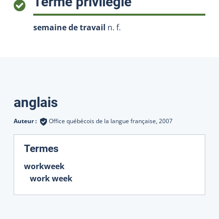
:
Terme privilégié
semaine de travail
n. f.
Traductions
anglais
Auteur :
Office québécois de la langue française,
2007
:
Termes
workweek
work week