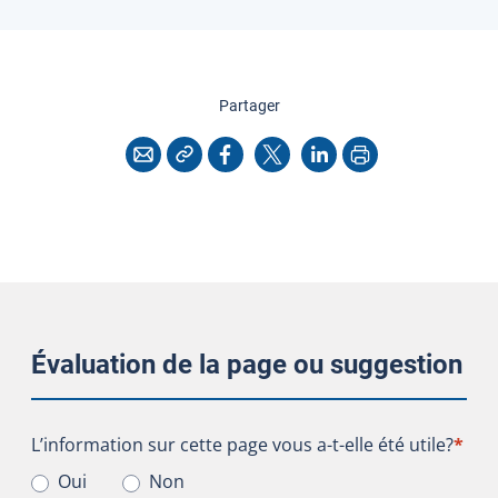
cette page
Partager
Copier l'adresse
Imprimer
Courriel
Facebook
X
LinkedIn
Évaluation de la page ou suggestion
L’information sur cette page vous a-t-elle été utile?
L’information sur cette page vous a-t-elle été utile?
*
Oui
Non