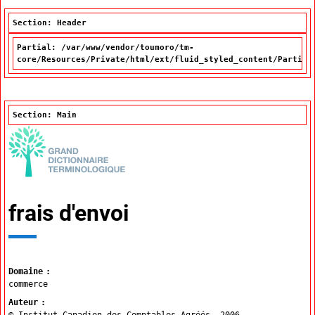
Section: Header
Partial: /var/www/vendor/toumoro/tm-
core/Resources/Private/html/ext/fluid_styled_content/Partial
Section: Main
frais d'envoi
Domaine
commerce
Auteur
© Institut Canadien des Comptables Agréés,
2006