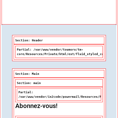
Index thématique de la BDL
Tutoriel
Section: Header
Partial: /var/www/vendor/toumoro/tm-
core/Resources/Private/html/ext/fluid_styled_content/P
Section: Main
Section: main
Partial:
/var/www/vendor/in2code/powermail/Resources/Private/Pa
Abonnez-vous!