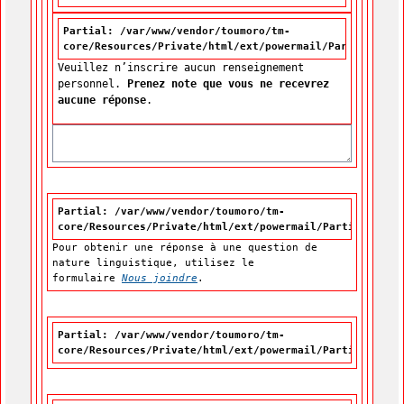
Partial: /var/www/vendor/toumoro/tm-
core/Resources/Private/html/ext/powermail/Partials/For
Veuillez n’inscrire aucun renseignement
personnel.
Prenez note que vous ne recevrez
aucune réponse
.
Partial: /var/www/vendor/toumoro/tm-
core/Resources/Private/html/ext/powermail/Partials/For
Pour obtenir une réponse à une question de
nature linguistique, utilisez le
formulaire
Nous joindre
.
Partial: /var/www/vendor/toumoro/tm-
core/Resources/Private/html/ext/powermail/Partials/For