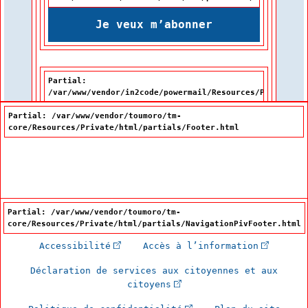
Je veux m’abonner
Partial:
/var/www/vendor/in2code/powermail/Resources/Private/Pa
Partial: /var/www/vendor/toumoro/tm-
core/Resources/Private/html/partials/Footer.html
Partial: /var/www/vendor/toumoro/tm-
core/Resources/Private/html/partials/NavigationPivFooter.html
(Cet hyperlien externe s'ouvrira dan
(Cet hype
Accessibilité
Accès à l’information
Déclaration de services aux citoyennes et aux
(Cet hyperlien externe s'
citoyens