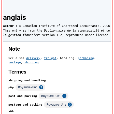
Traductions
anglais
Auteur :
© Canadian Institute of Chartered Accountants,
2006
This entry is from the
Dictionnaire de la comptabilité et de
la gestion financière
version 1.2, reproduced under license.
:
Note
See also:
delivery
,
freight
, handling,
packaging
,
postage
,
shipping
.
:
Termes
shipping and handling
Royaume-Uni
p&p
Afficher l'infobulle
Royaume-Uni
post and packing
Afficher l'infobulle
Royaume-Uni
postage and packing
Afficher l'infobulle
s&h