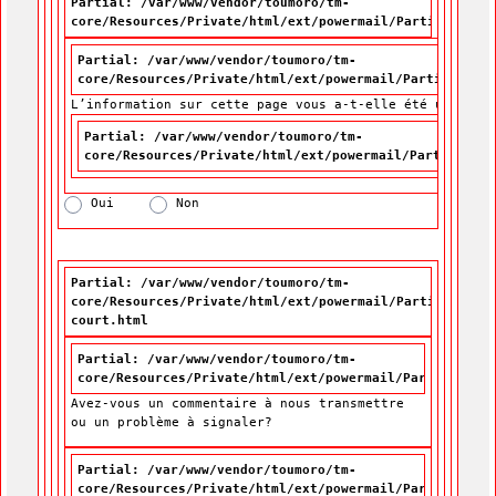
Partial: /var/www/vendor/toumoro/tm-
core/Resources/Private/html/ext/powermail/Partials/For
Partial: /var/www/vendor/toumoro/tm-
core/Resources/Private/html/ext/powermail/Partials/For
L’information sur cette page vous a-t-elle été utile?
L’information sur cette page vous a-t-elle été utile?
*
Partial: /var/www/vendor/toumoro/tm-
core/Resources/Private/html/ext/powermail/Partials/Fo
Oui
Non
Partial: /var/www/vendor/toumoro/tm-
core/Resources/Private/html/ext/powermail/Partials/For
court.html
Partial: /var/www/vendor/toumoro/tm-
core/Resources/Private/html/ext/powermail/Partials/For
Avez-vous un commentaire à nous transmettre
ou un problème à signaler?
Partial: /var/www/vendor/toumoro/tm-
core/Resources/Private/html/ext/powermail/Partials/For