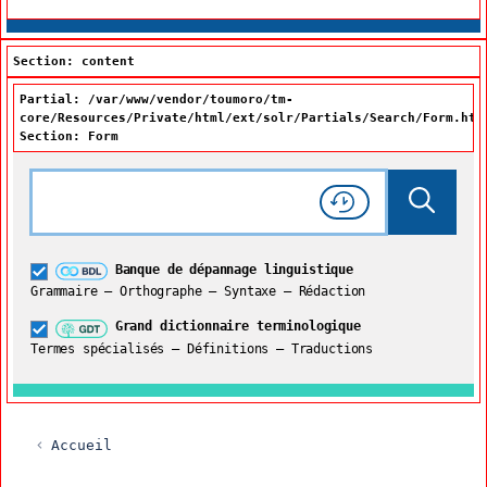
Section: content
Partial: /var/www/vendor/toumoro/tm-
core/Resources/Private/html/ext/solr/Partials/Search/Form.htm
Section: Form
Rechercher dans tout le site
Lancer 
Consulter l'
Historique
de recherche
Grand dictionnaire terminologique
Banque de dépannage linguistique
Restreindre aux termes
Grammaire – Orthographe – Syntaxe – Rédaction
Grand dictionnaire terminologique
Termes spécialisés – Définitions – Traductions
Accueil