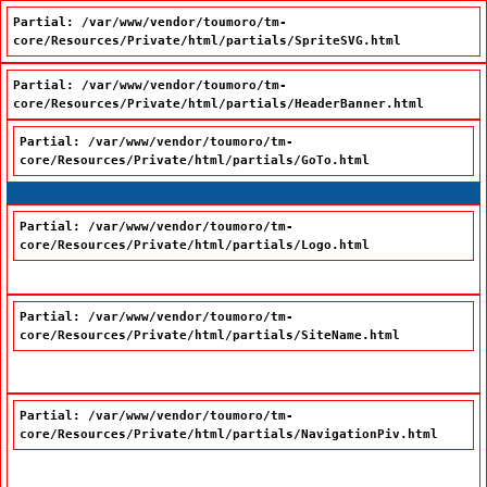
Partial: /var/www/vendor/toumoro/tm-
core/Resources/Private/html/partials/SpriteSVG.html
Partial: /var/www/vendor/toumoro/tm-
core/Resources/Private/html/partials/HeaderBanner.html
Partial: /var/www/vendor/toumoro/tm-
core/Resources/Private/html/partials/GoTo.html
Passer à la recherche
Passer au contenu
Passer à la navigation
Partial: /var/www/vendor/toumoro/tm-
core/Resources/Private/html/partials/Logo.html
Partial: /var/www/vendor/toumoro/tm-
core/Resources/Private/html/partials/SiteName.html
Office québécois de la langue française
Partial: /var/www/vendor/toumoro/tm-
core/Resources/Private/html/partials/NavigationPiv.html
Nous joindre