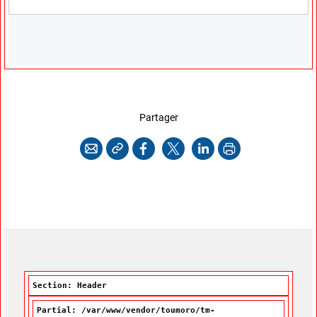
cette page
Partager
Copier l'adresse
Imprimer
Courriel
Facebook
X
LinkedIn
Section: Header
Partial: /var/www/vendor/toumoro/tm-