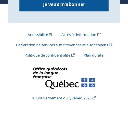
Je veux m’abonner
(Cet hyperlien externe s'ouvrira dans une nouve
(Cet hyperlien exte
Accessibilité
Accès à l’information
(Cet hyperli
Déclaration de services aux citoyennes et aux citoyens
(Cet hyperlien externe s'ouvrira d
Politique de confidentialité
Plan du site
(Cet hyperlien extern
© Gouvernement du Québec, 2026