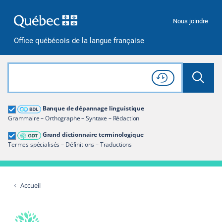
Passer à la recherche
Passer au contenu
Passer à la navigation
Nous joindre
Office québécois de la langue française
Rechercher dans tout le site
Lancer 
Consulter l'
Historique
de recherche
Grand dictionnaire terminologique
Banque de dépannage linguistique
Restreindre aux termes
Grammaire – Orthographe – Syntaxe – Rédaction
Grand dictionnaire terminologique
Termes spécialisés – Définitions – Traductions
Accueil