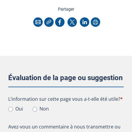
cette page
Partager
Copier l'adresse
Imprimer
Courriel
Facebook
X
LinkedIn
Évaluation de la page ou suggestion
L’information sur cette page vous a-t-elle été utile?
L’information sur cette page vous a-t-elle été utile?
*
Oui
Non
Avez-vous un commentaire à nous transmettre ou