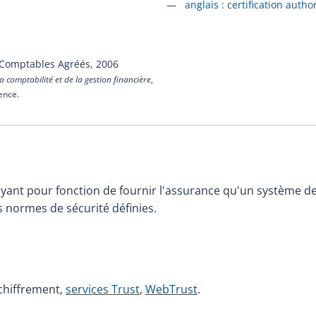
Accéder à la fiche en
anglais :
certification author
 Comptables Agréés,
2006
a comptabilité et de la gestion financière
,
cence.
yant pour fonction de fournir l'assurance qu'un système d
 normes de sécurité définies.
 chiffrement,
services Trust
,
WebTrust
.