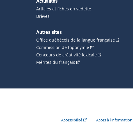
Actualités
Articles et fiches en vedette
Brèves
Autres sites
(Cet hype
Office québécois de la langue française
(Cet hyperlien externe
Commission de toponymie
(Cet hyperlien ext
Concours de créativité lexicale
(Cet hyperlien externe s'ouvr
Mérites du français
(Cet hyperlien externe s'ouvr
Accessibilité
Accès à l’information