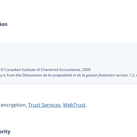
tion
s
:
© Canadian Institute of Chartered Accountants,
2006
ry is from the
Dictionnaire de la comptabilité et de la gestion financière
version 1.2,
, encryption,
Trust Services
,
WebTrust
.
ority