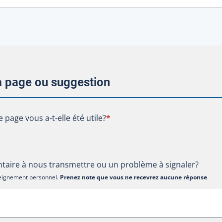
la page ou suggestion
te page vous a-t-elle été utile?
e page vous a-t-elle été utile?
*
aire à nous transmettre ou un problème à signaler?
nseignement personnel.
Prenez note que vous ne recevrez aucune réponse
.