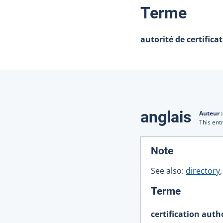
:
Terme
autorité de certifica
Traduction
anglais
Auteur 
This ent
:
Note
See also:
directory
:
Terme
certification auth