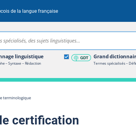
cois de la langue française
Rechercher dans tout le site
ire terminologique
nage linguistique
Grand dictionnai
e – Syntaxe – Rédaction
Termes spécialisés – Défi
re terminologique
de certification