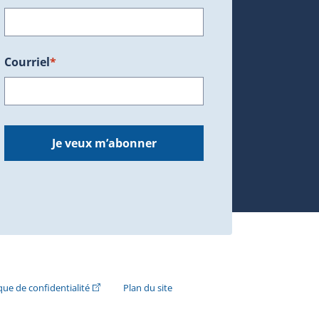
Courriel
*
dans une nouvelle fenêtre.)
Je veux m’abonner
n externe s'ouvrira dans une nouvelle fenêtre.)
(Cet hyperlien externe s'ouvrira dans une nouvelle fenê
ique de confidentialité
Plan du site