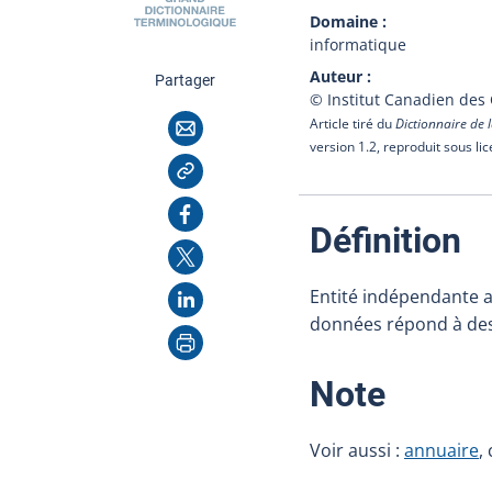
Domaine
informatique
Auteur
cette page
Partager
© Institut Canadien des
Courriel
Article tiré du
Dictionnaire de l
version 1.2, reproduit sous li
Copier l'adresse
Facebook
:
Définition
X
LinkedIn
Entité indépendante a
données répond à des
Imprimer
:
Note
Voir aussi :
annuaire
,