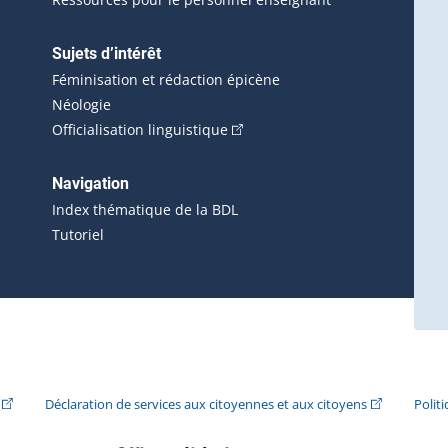
Sujets d’intérêt
Féminisation et rédaction épicène
Néologie
(Cet hyperlien externe s'ouvrira 
Officialisation linguistique
rlien externe s'ouvrira dans une nouvelle fenêtre.)
 s'ouvrira dans une nouvelle fenêtre.)
erne s'ouvrira dans une nouvelle fenêtre.)
Navigation
ira dans une nouvelle fenêtre.)
Index thématique de la BDL
Tutoriel
ira dans une nouvelle fenêtre.)
(Cet hyperlien externe s'ouvrira dans une nouvelle fenêtre.)
(Cet hyperlie
Déclaration de services aux citoyennes et aux citoyens
Polit