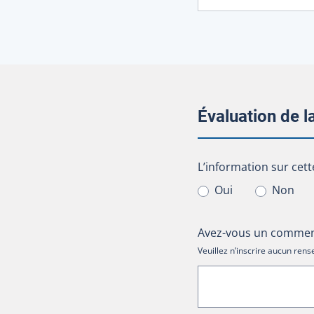
Évaluation de 
L’information sur cet
L’information sur cett
Oui
Non
Avez-vous un comment
Veuillez n’inscrire aucun re