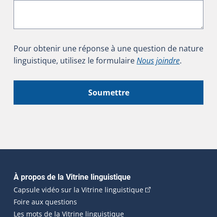
Pour obtenir une réponse à une question de nature
linguistique, utilisez le formulaire
Nous joindre
.
Soumettre
Navigation principale
À propos de la Vitrine linguistique
(Cet hyperlien externe
Capsule vidéo sur la Vitrine linguistique
Foire aux questions
Les mots de la Vitrine linguistique