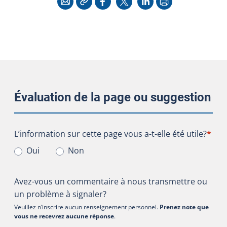
Évaluation de la page ou suggestion
L’information sur cette page vous a-t-elle été utile?
L’information sur cette page vous a-t-elle été utile?
*
Oui
Non
Avez-vous un commentaire à nous transmettre ou
un problème à signaler?
Veuillez n’inscrire aucun renseignement personnel.
Prenez note que
vous ne recevrez aucune réponse
.