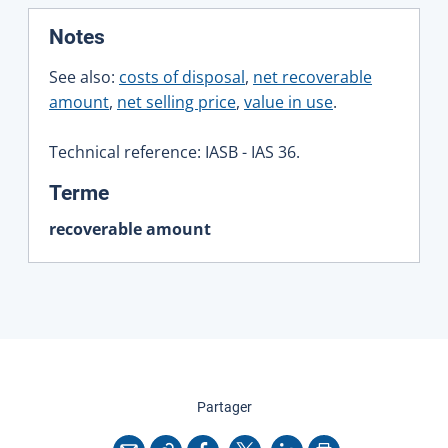
:
Notes
See also:
costs of disposal
,
net recoverable
amount
,
net selling price
,
value in use
.
Technical reference: IASB - IAS 36.
:
Terme
recoverable amount
cette page
Partager
Copier l'adresse
Imprimer
Courriel
Facebook
X
LinkedIn