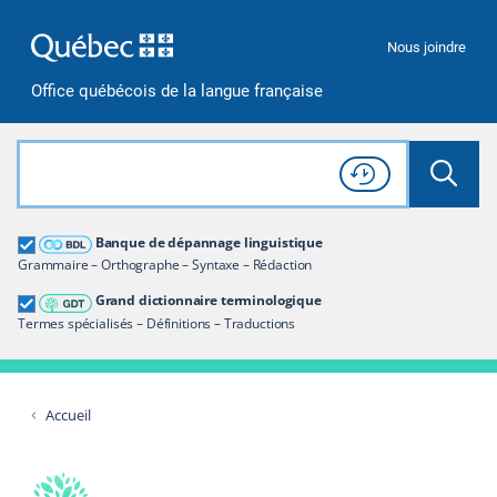
Passer à la recherche
Passer au contenu
Passer à la navigation
Nous joindre
Office québécois de la langue française
Rechercher dans tout le site
Lancer 
Consulter l'
Historique
de recherche
Grand dictionnaire terminologique
Banque de dépannage linguistique
Restreindre aux termes
Grammaire – Orthographe – Syntaxe – Rédaction
Grand dictionnaire terminologique
Termes spécialisés – Définitions – Traductions
Accueil