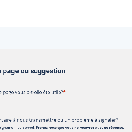
la page ou suggestion
te page vous a-t-elle été utile?
e page vous a-t-elle été utile?
*
aire à nous transmettre ou un problème à signaler?
nseignement personnel.
Prenez note que vous ne recevrez aucune réponse
.