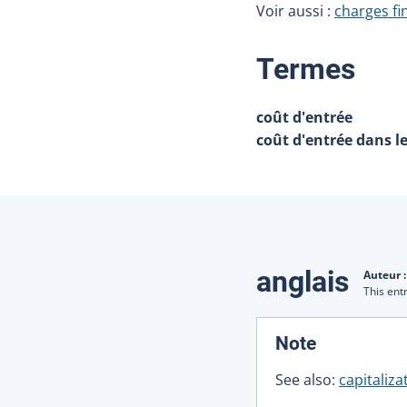
Voir aussi :
charges fi
:
Termes
coût d'entrée
coût d'entrée dans l
Traduction
anglais
Auteur 
This ent
:
Note
See also:
capitaliza