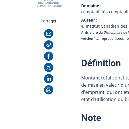
Domaine
comptabilité
comptabil
Auteur
cette page
Partager
© Institut Canadien des
Courriel
Article tiré du
Dictionnaire de l
version 1.2, reproduit sous li
Copier l'adresse
Facebook
:
Définition
X
LinkedIn
Montant total constit
de mise en valeur d'un
Imprimer
d'emprunt, qui ont ét
état d'utilisation du b
:
Note