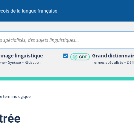
cois de la langue française
Rechercher dans tout le site
ire terminologique
nage linguistique
Grand dictionnai
e – Syntaxe – Rédaction
Termes spécialisés – Défi
re terminologique
trée