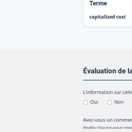
:
Terme
capitalized cost
Évaluation de 
L’information sur cet
L’information sur cett
Oui
Non
Avez-vous un comment
Veuillez n’inscrire aucun re