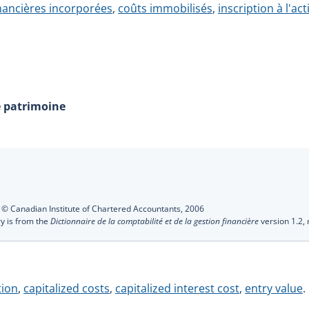
nancières incorporées
,
coûts immobilisés
,
inscription à l'acti
e patrimoine
s
:
© Canadian Institute of Chartered Accountants,
2006
ry is from the
Dictionnaire de la comptabilité et de la gestion financière
version 1.2,
tion
,
capitalized costs
,
capitalized interest cost
,
entry value
.