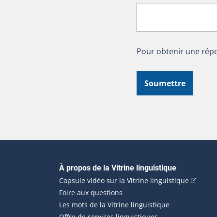
Pour obtenir une répo
Soumettre
Navigation principale
À propos de la Vitrine linguistique
(Cet hyp
Capsule vidéo sur la Vitrine linguistique
Foire aux questions
Les mots de la Vitrine linguistique
Offre de services linguistiques