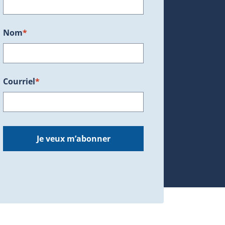
Nom
*
Courriel
*
dans une nouvelle fenêtre.)
Je veux m’abonner