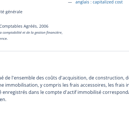
Accéder à la fiche en
anglais :
capitalized cost
ité générale
 Comptables Agréés,
2006
a comptabilité et de la gestion financière
,
cence.
ué de l'ensemble des coûts d'acquisition, de construction,
e immobilisation, y compris les frais accessoires, les frais i
é enregistrés dans le compte d'actif immobilisé corresponda
ien.