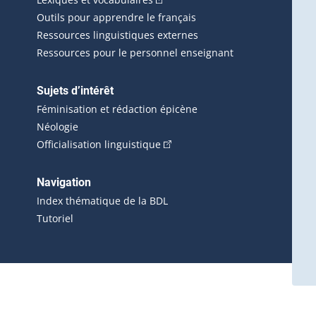
Outils pour apprendre le français
Ressources linguistiques externes
Ressources pour le personnel enseignant
Sujets d’intérêt
Féminisation et rédaction épicène
Néologie
(Cet hyperlien externe s'ouvrira 
Officialisation linguistique
rlien externe s'ouvrira dans une nouvelle fenêtre.)
 s'ouvrira dans une nouvelle fenêtre.)
erne s'ouvrira dans une nouvelle fenêtre.)
Navigation
ira dans une nouvelle fenêtre.)
Index thématique de la BDL
Tutoriel