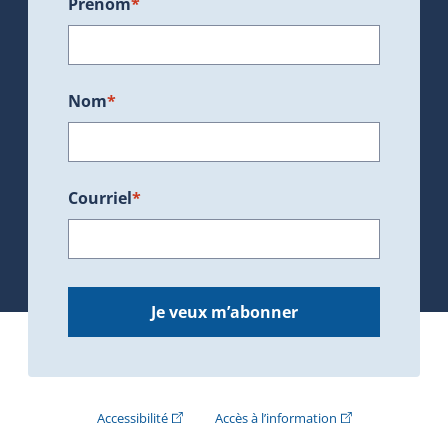
Prénom
*
Nom
*
Courriel
*
Je veux m’abonner
(Cet hyperlien externe s'ouvrira dans une nouve
(Cet hyperlien exte
Accessibilité
Accès à l’information