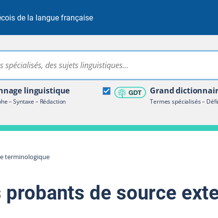
cois de la langue française
Rechercher dans tout le site
ire terminologique
nage linguistique
Grand dictionnai
e – Syntaxe – Rédaction
Termes spécialisés – Défi
re terminologique
 probants de source ext