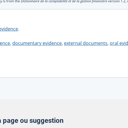
ry is from the
Dictionnaire de la comptabilité et de la gestion financière
version 1.2,
 evidence
.
dence
,
documentary evidence
,
external documents
,
oral evi
la page ou suggestion