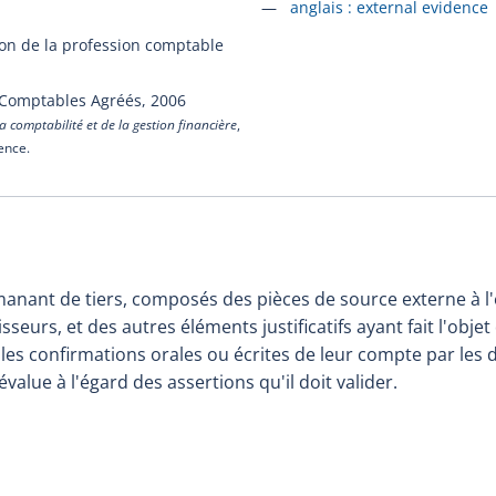
Accéder à la fiche en
anglais :
external evidence
ion de la profession comptable
 Comptables Agréés,
2006
a comptabilité et de la gestion financière
,
cence.
nant de tiers, composés des pièces de source externe à l'
sseurs, et des autres éléments justificatifs ayant fait l'obje
 les confirmations orales ou écrites de leur compte par les 
 évalue à l'égard des assertions qu'il doit valider.