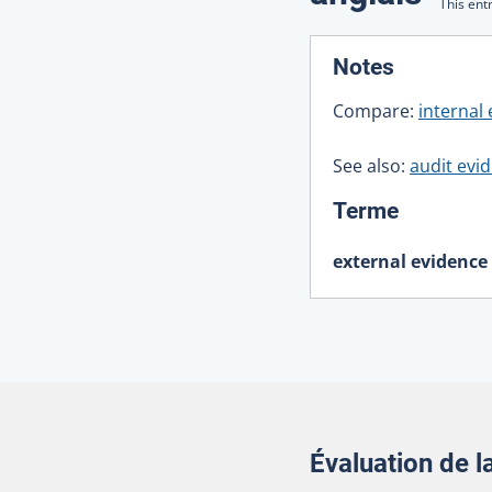
This ent
:
Notes
Compare:
internal
See also:
audit evi
:
Terme
external evidence
Évaluation de 