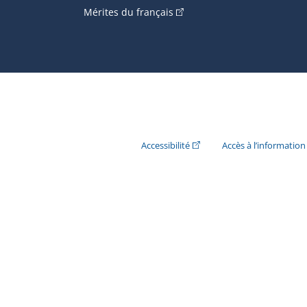
(Cet hyperlien externe s'ouvr
Mérites du français
(Cet hyperlien externe s'ouvr
Accessibilité
Accès à l’information