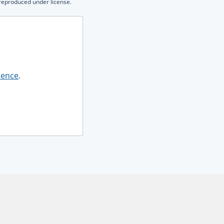
 reproduced under license.
dence
.