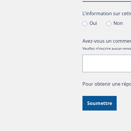
L’information sur cet
L’information sur cett
Oui
Non
Avez-vous un comment
Veuillez n’inscrire aucun re
Pour obtenir une répo
Soumettre