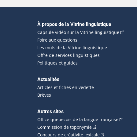
Navigation principale
À propos de la Vitrine linguistique
(Cet hyp
Capsule vidéo sur la Vitrine linguistique
Foire aux questions
Les mots de la Vitrine linguistique
Offre de services linguistiques
Politiques et guides
Actualités
Articles et fiches en vedette
Brèves
Autres sites
(Cet hype
Office québécois de la langue française
(Cet hyperlien externe
Commission de toponymie
(Cet hyperlien ext
Concours de créativité lexicale