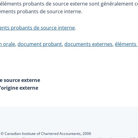
les éléments probants de source externe sont généralement
éléments probants de source interne.
ents probants de source interne
.
n orale
,
document probant
,
documents externes
,
éléments
e source externe
origine externe
s
:
© Canadian Institute of Chartered Accountants,
2006