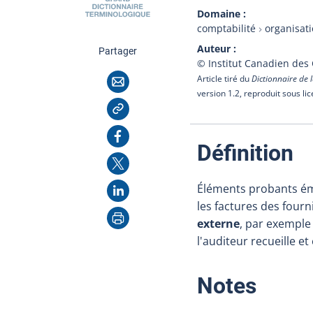
Domaine
comptabilité
organisat
Auteur
cette page
Partager
© Institut Canadien des
Courriel
Article tiré du
Dictionnaire de l
version 1.2, reproduit sous li
Copier l'adresse
Facebook
:
Définition
X
LinkedIn
Éléments probants éma
les factures des fourni
Imprimer
externe
, par exemple
l'auditeur recueille et
:
Notes