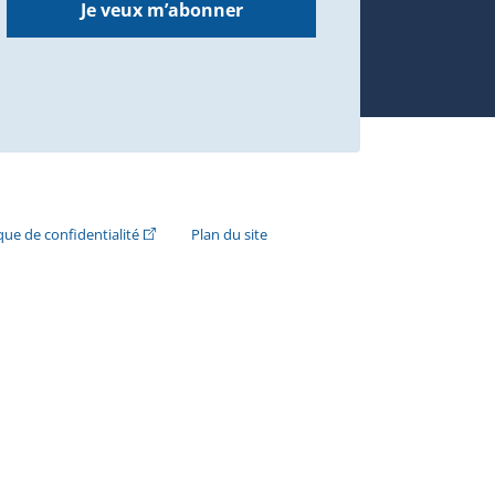
Je veux m’abonner
n externe s'ouvrira dans une nouvelle fenêtre.)
(Cet hyperlien externe s'ouvrira dans une nouvelle fenê
ique de confidentialité
Plan du site
e s'ouvrira dans une nouvelle fenêtre.)