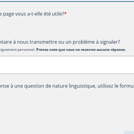
te page vous a-t-elle été utile?
e page vous a-t-elle été utile?
*
aire à nous transmettre ou un problème à signaler?
nseignement personnel.
Prenez note que vous ne recevrez aucune réponse
.
nse à une question de nature linguistique, utilisez le formu