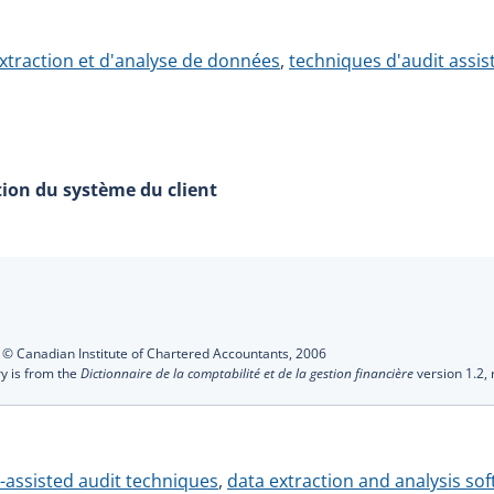
'extraction et d'analyse de données
,
techniques d'audit assis
tion du système du client
s
:
© Canadian Institute of Chartered Accountants,
2006
ry is from the
Dictionnaire de la comptabilité et de la gestion financière
version 1.2,
assisted audit techniques
,
data extraction and analysis so