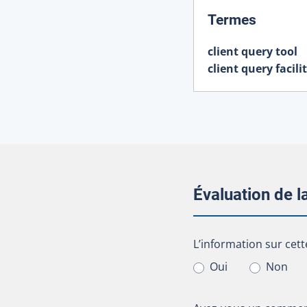
:
Termes
client query tool
client query facili
Évaluation de 
L’information sur cet
L’information sur cett
Oui
Non