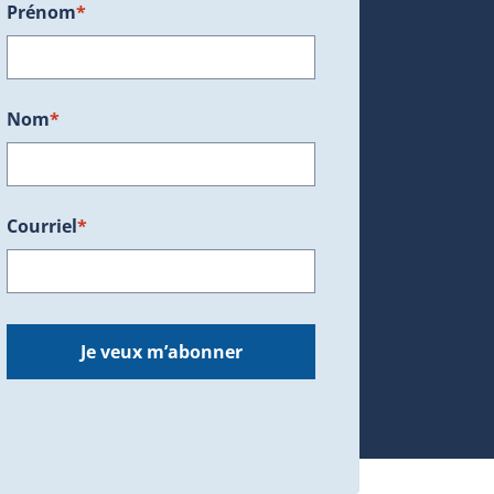
Prénom
*
ans une nouvelle fenêtre.)
Nom
*
Courriel
*
dans une nouvelle fenêtre.)
Je veux m’abonner