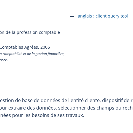
Accéder à la fiche en
anglais :
client query tool
ion de la profession comptable
 Comptables Agréés,
2006
a comptabilité et de la gestion financière
,
cence.
stion de base de données de l'entité cliente, dispositif de
pour extraire des données, sélectionner des champs ou rech
ées pour les besoins de ses travaux.