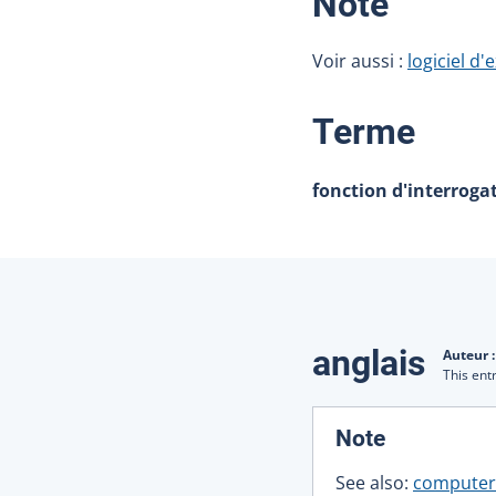
:
Note
Voir aussi :
logiciel d
:
Terme
fonction d'interroga
Traduction
anglais
Auteur 
This ent
:
Note
See also:
computer-