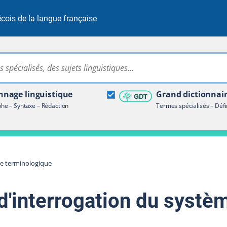
cois de la langue française
Rechercher dans tout le site
ire terminologique
nage linguistique
Grand dictionnai
e – Syntaxe – Rédaction
Termes spécialisés – Défi
re terminologique
d'interrogation du systè