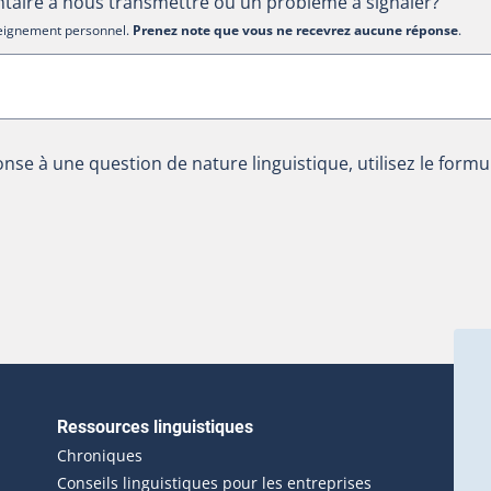
aire à nous transmettre ou un problème à signaler?
nseignement personnel.
Prenez note que vous ne recevrez aucune réponse
.
nse à une question de nature linguistique, utilisez le formu
Ressources linguistiques
erlien externe s'ouvrira dans une nouvelle fenêtre.)
Chroniques
Conseils linguistiques pour les entreprises