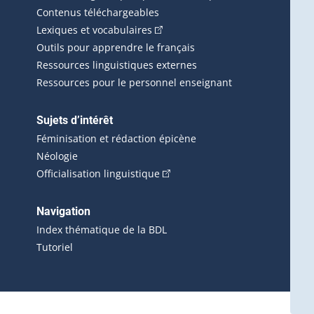
Contenus téléchargeables
(Cet hyperlien externe s'ouvrira d
Lexiques et vocabulaires
Outils pour apprendre le français
Ressources linguistiques externes
Ressources pour le personnel enseignant
Sujets d’intérêt
Féminisation et rédaction épicène
Néologie
(Cet hyperlien externe s'ouvrira 
Officialisation linguistique
rlien externe s'ouvrira dans une nouvelle fenêtre.)
 s'ouvrira dans une nouvelle fenêtre.)
erne s'ouvrira dans une nouvelle fenêtre.)
Navigation
ira dans une nouvelle fenêtre.)
Index thématique de la BDL
Tutoriel