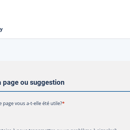
ty
la page ou suggestion
te page vous a-t-elle été utile?
e page vous a-t-elle été utile?
*