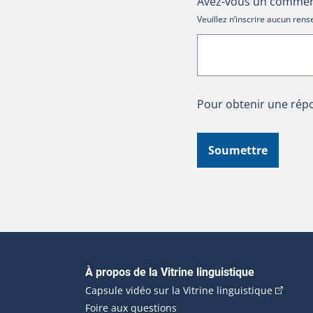
Avez-vous un comment
Veuillez n’inscrire aucun re
Pour obtenir une répo
Soumettre
Navigation principale
À propos de la Vitrine linguistique
(Cet hyp
Capsule vidéo sur la Vitrine linguistique
Foire aux questions