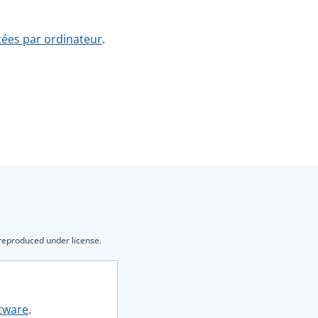
tées par ordinateur
.
 reproduced under license.
ftware
.