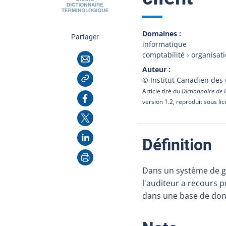
Domaines
cette page
Partager
informatique
comptabilité
organisat
Courriel
Auteur
Copier l'adresse
© Institut Canadien des
Article tiré du
Dictionnaire de l
Facebook
version 1.2, reproduit sous li
X
LinkedIn
:
Définition
Imprimer
Dans un système de ge
l'auditeur a recours 
dans une base de donn