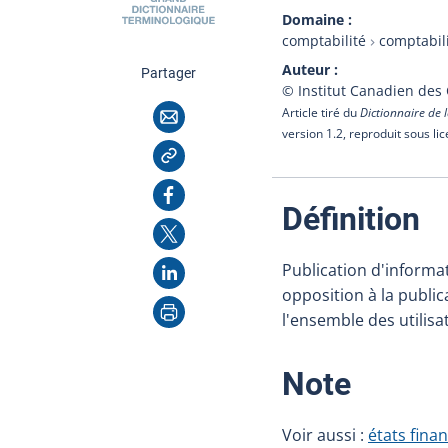
Domaine
comptabilité
comptabili
Auteur
cette page
Partager
© Institut Canadien des
Courriel
Article tiré du
Dictionnaire de l
version 1.2, reproduit sous li
Copier l'adresse
Facebook
:
Définition
X
LinkedIn
Publication d'informat
opposition à la publi
Imprimer
l'ensemble des utilisa
:
Note
Voir aussi :
états fina