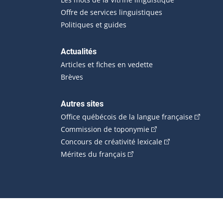
Offre de services linguistiques
Politiques et guides
Actualités
Articles et fiches en vedette
Brèves
Autres sites
(Cet hype
Office québécois de la langue française
(Cet hyperlien externe
Commission de toponymie
(Cet hyperlien ext
Concours de créativité lexicale
(Cet hyperlien externe s'ouvr
Mérites du français