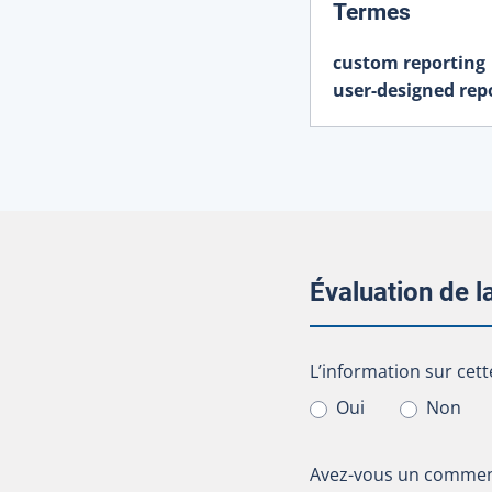
:
Termes
custom reporting
user-designed rep
Évaluation de 
L’information sur cet
L’information sur cett
Oui
Non
Avez-vous un comment