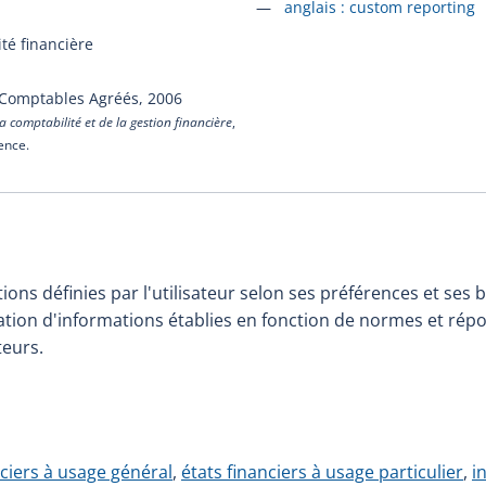
Accéder à la fiche en
anglais :
custom reporting
té financière
 Comptables Agréés,
2006
a comptabilité et de la gestion financière
,
cence.
ions définies par l'utilisateur selon ses préférences et ses
cation d'informations établies en fonction de normes et ré
teurs.
nciers à usage général
,
états financiers à usage particulier
,
i