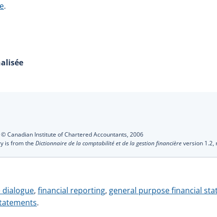
ve
.
alisée
s
:
© Canadian Institute of Chartered Accountants,
2006
ry is from the
Dictionnaire de la comptabilité et de la gestion financière
version 1.2,
 dialogue
,
financial reporting
,
general purpose financial st
statements
.