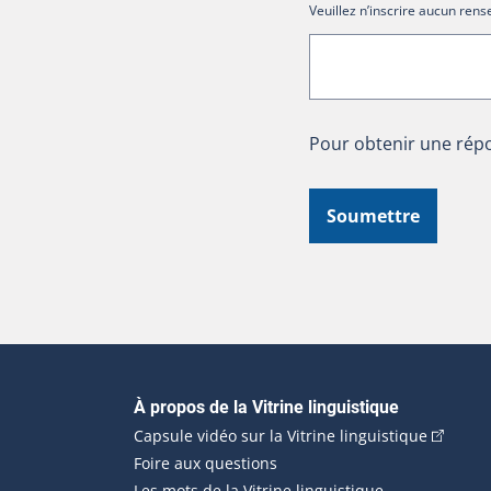
Veuillez n’inscrire aucun re
Pour obtenir une répo
Soumettre
Navigation principale
À propos de la Vitrine linguistique
(Cet hyp
Capsule vidéo sur la Vitrine linguistique
Foire aux questions
Les mots de la Vitrine linguistique