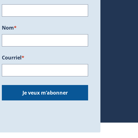
ans une nouvelle fenêtre.)
Nom
*
Courriel
*
dans une nouvelle fenêtre.)
Je veux m’abonner