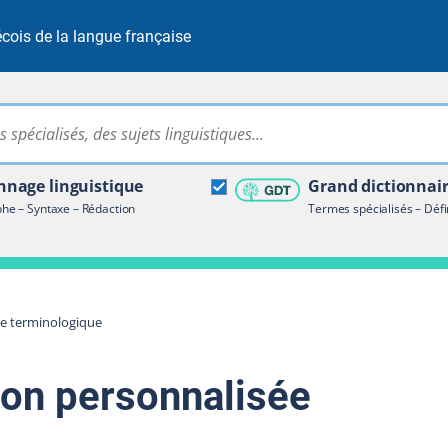
cois de la langue française
Rechercher dans tout le site
ire terminologique
nage linguistique
Grand dictionnai
e – Syntaxe – Rédaction
Termes spécialisés – Défi
re terminologique
ion personnalisée