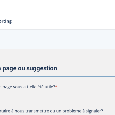
orting
la page ou suggestion
te page vous a-t-elle été utile?
e page vous a-t-elle été utile?
*
aire à nous transmettre ou un problème à signaler?