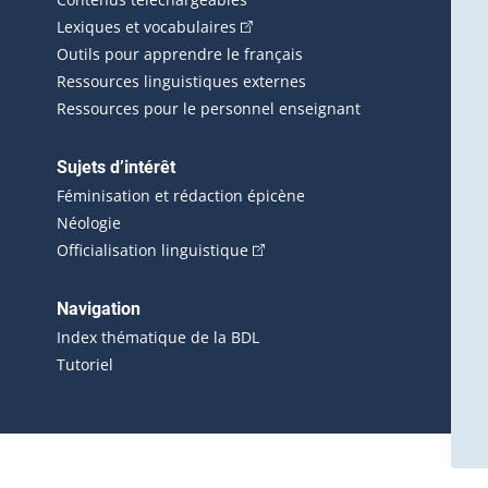
(Cet hyperlien externe s'ouvrira d
Lexiques et vocabulaires
Outils pour apprendre le français
Ressources linguistiques externes
Ressources pour le personnel enseignant
Sujets d’intérêt
Féminisation et rédaction épicène
Néologie
(Cet hyperlien externe s'ouvrira 
Officialisation linguistique
rlien externe s'ouvrira dans une nouvelle fenêtre.)
 s'ouvrira dans une nouvelle fenêtre.)
erne s'ouvrira dans une nouvelle fenêtre.)
Navigation
ira dans une nouvelle fenêtre.)
Index thématique de la BDL
Tutoriel