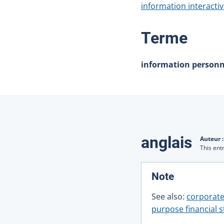
information interacti
:
Terme
information personn
Traduction
anglais
Auteur 
This ent
:
Note
See also:
corporate
purpose financial 