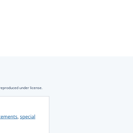
 reproduced under license.
atements
,
special