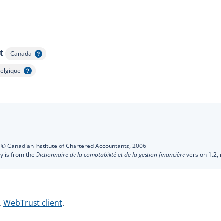
t
Canada
Afficher l'infobulle
elgique
fficher l'infobulle
s
:
© Canadian Institute of Chartered Accountants,
2006
ry is from the
Dictionnaire de la comptabilité et de la gestion financière
version 1.2,
,
WebTrust client
.