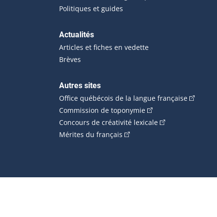
Politiques et guides
Actualités
Articles et fiches en vedette
Brèves
Autres sites
(Cet hype
Office québécois de la langue française
(Cet hyperlien externe
Commission de toponymie
(Cet hyperlien ext
Concours de créativité lexicale
(Cet hyperlien externe s'ouvr
Mérites du français