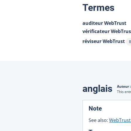
:
Termes
auditeur WebTrust
vérificateur WebTrus
réviseur WebTrust
B
A
Traduction
anglais
Auteur 
This ent
:
Note
See also:
WebTrust