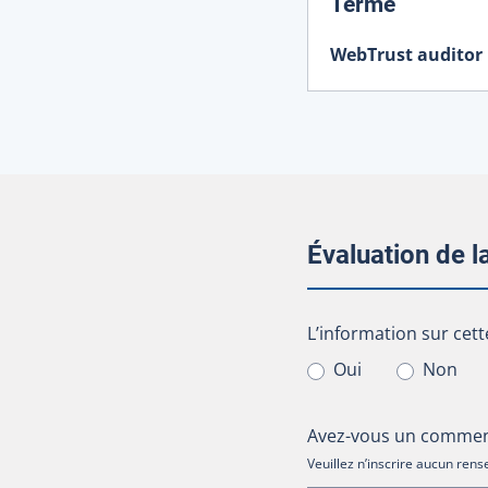
:
Terme
WebTrust auditor
Évaluation de 
L’information sur cet
L’information sur cett
Oui
Non
Avez-vous un comment
Veuillez n’inscrire aucun re