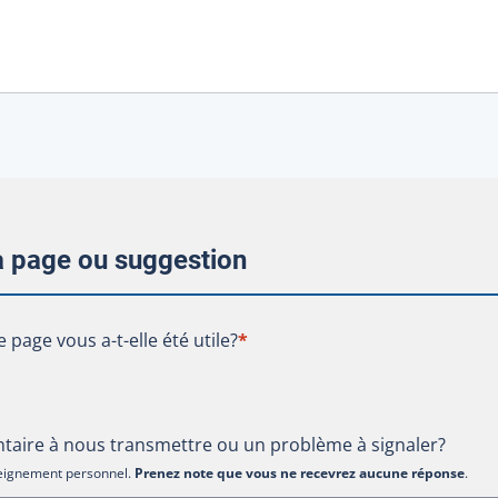
la page ou suggestion
te page vous a-t-elle été utile?
e page vous a-t-elle été utile?
*
aire à nous transmettre ou un problème à signaler?
nseignement personnel.
Prenez note que vous ne recevrez aucune réponse
.