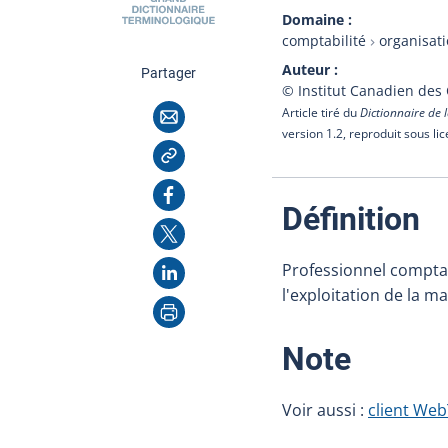
Domaine
comptabilité
organisat
Auteur
cette page
Partager
© Institut Canadien des
Courriel
Article tiré du
Dictionnaire de l
version 1.2, reproduit sous li
Copier l'adresse
Facebook
:
Définition
X
LinkedIn
Professionnel comptab
l'exploitation de la 
Imprimer
:
Note
Voir aussi :
client Web