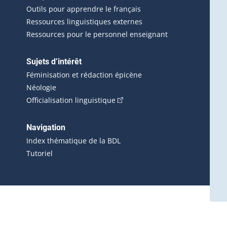
Outils pour apprendre le français
Ressources linguistiques externes
Ressources pour le personnel enseignant
Sujets d’intérêt
Féminisation et rédaction épicène
Néologie
(Cet hyperlien externe s'ouvrira 
Officialisation linguistique
rlien externe s'ouvrira dans une nouvelle fenêtre.)
 s'ouvrira dans une nouvelle fenêtre.)
erne s'ouvrira dans une nouvelle fenêtre.)
Navigation
ira dans une nouvelle fenêtre.)
Index thématique de la BDL
Tutoriel