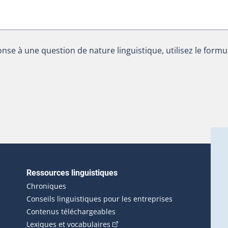
nse à une question de nature linguistique, utilisez le formu
Ressources linguistiques
erlien externe s'ouvrira dans une nouvelle fenêtre.)
Chroniques
Conseils linguistiques pour les entreprises
Contenus téléchargeables
(Cet hyperlien externe s'ouvrira d
Lexiques et vocabulaires