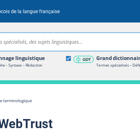
cois de la langue française
Rechercher dans tout le site
ire terminologique
nage linguistique
Grand dictionnai
e – Syntaxe – Rédaction
Termes spécialisés – Défi
re terminologique
 WebTrust