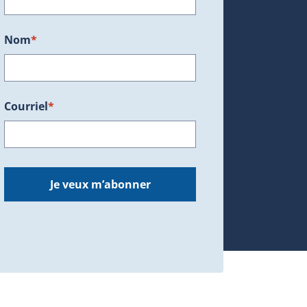
Nom
*
Courriel
*
dans une nouvelle fenêtre.)
Je veux m’abonner