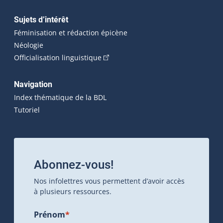
Sujets d’intérêt
Féminisation et rédaction épicène
Néologie
(Cet hyperlien externe s'ouvrira dan
Officialisation linguistique
Navigation
Index thématique de la BDL
Tutoriel
Abonnez-vous!
Nos infolettres vous permettent d’avoir accès
à plusieurs ressources.
Prénom
*