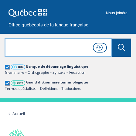
Passer à la recherche
Passer au contenu
Passer à la navigation
Nous joindre
Office québécois de la langue française
Rechercher dans tout le site
Lancer 
Consulter l'
Historique
de recherche
Grand dictionnaire terminologique
Banque de dépannage linguistique
Restreindre aux termes
Grammaire – Orthographe – Syntaxe – Rédaction
Grand dictionnaire terminologique
Termes spécialisés – Définitions – Traductions
Accueil