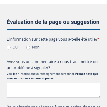
Évaluation de la page ou suggestion
L’information sur cette page vous a-t-elle été utile?
L’information sur cette page vous a-t-elle été utile?
*
Oui
Non
Avez-vous un commentaire à nous transmettre ou
un problème à signaler?
Veuillez n’inscrire aucun renseignement personnel.
Prenez note que
vous ne recevrez aucune réponse
.
Pour obtenir une réponse à une question de nature