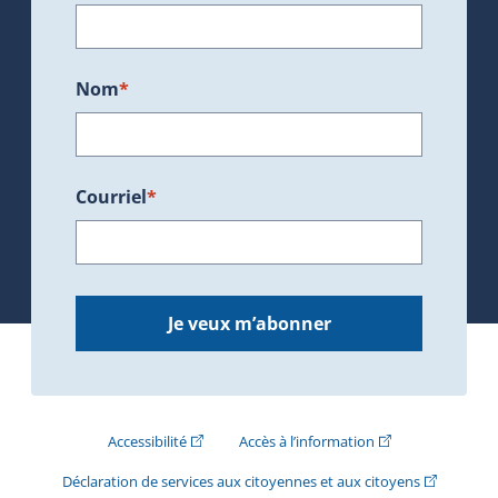
Nom
*
Courriel
*
Je veux m’abonner
(Cet hyperlien externe s'ouvrira dans une nouve
(Cet hyperlien exte
Accessibilité
Accès à l’information
(Cet hyperli
Déclaration de services aux citoyennes et aux citoyens