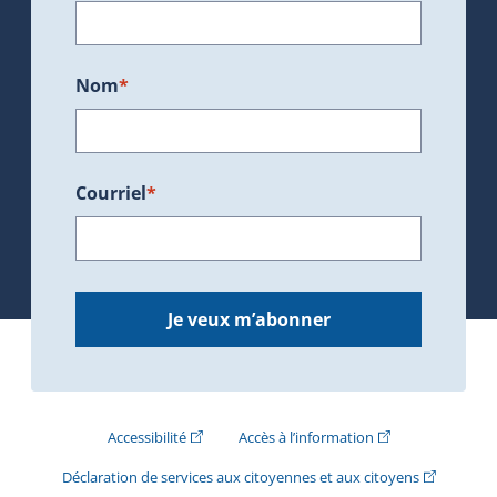
Nom
*
Courriel
*
Je veux m’abonner
(Cet hyperlien externe s'ouvrira dans une nouve
(Cet hyperlien exte
Accessibilité
Accès à l’information
(Cet hyperli
Déclaration de services aux citoyennes et aux citoyens