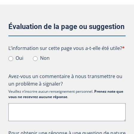
Évaluation de la page ou suggestion
L’information sur cette page vous a-t-elle été utile?
L’information sur cette page vous a-t-elle été utile?
*
Oui
Non
Avez-vous un commentaire à nous transmettre ou
un problème à signaler?
Veuillez n’inscrire aucun renseignement personnel.
Prenez note que
vous ne recevrez aucune réponse
.
Pour obtenir une réponse à une question de nature