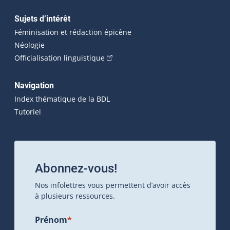
Sujets d’intérêt
Féminisation et rédaction épicène
Néologie
(Cet hyperlien externe s'ouvrira dan
Officialisation linguistique
Navigation
Index thématique de la BDL
Tutoriel
Abonnez-vous!
Nos infolettres vous permettent d’avoir accès
à plusieurs ressources.
Prénom
*