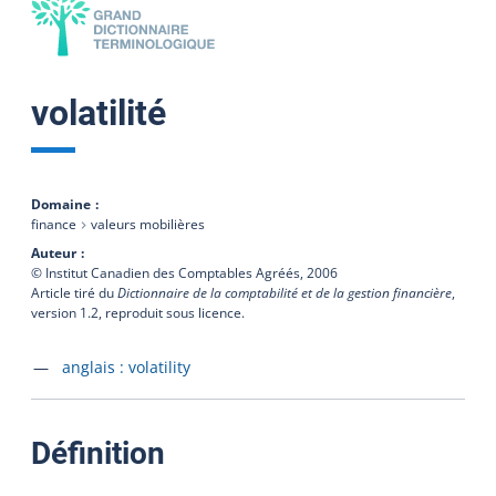
volatilité
Domaine
finance
valeurs mobilières
Auteur
© Institut Canadien des Comptables Agréés,
2006
Article tiré du
Dictionnaire de la comptabilité et de la gestion financière
,
version 1.2, reproduit sous licence.
Accéder à la fiche en
anglais :
volatility
:
Définition