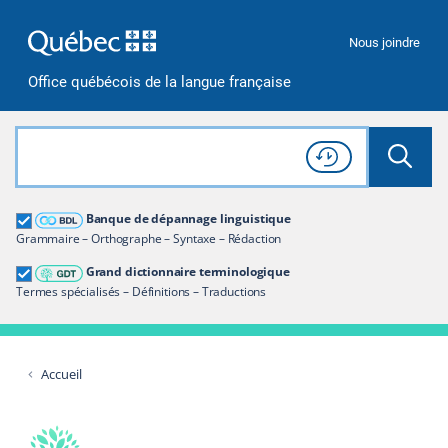
Passer à la recherche
Passer au contenu
Passer à la navigation
Nous joindre
Office québécois de la langue française
Rechercher dans tout le site
Lancer 
Consulter l'
Historique
de recherche
Grand dictionnaire terminologique
Banque de dépannage linguistique
Restreindre aux termes
Grammaire – Orthographe – Syntaxe – Rédaction
Grand dictionnaire terminologique
Termes spécialisés – Définitions – Traductions
Accueil