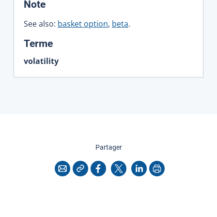
:
Note
See also:
basket option
,
beta
.
:
Terme
volatility
cette page
Partager
Copier l'adresse
Imprimer
Courriel
Facebook
X
LinkedIn