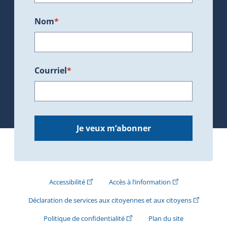
Nom
*
Courriel
*
Je veux m’abonner
(Cet hyperlien externe s'ouvrira dans une nouve
(Cet hyperlien exte
Accessibilité
Accès à l’information
(Cet hyperli
Déclaration de services aux citoyennes et aux citoyens
(Cet hyperlien externe s'ouvrira d
Politique de confidentialité
Plan du site