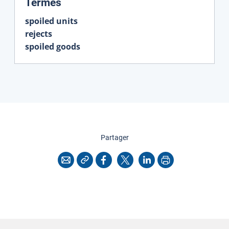
:
Termes
spoiled units
rejects
spoiled goods
cette page
Partager
Copier l'adresse
Imprimer
Courriel
Facebook
X
LinkedIn