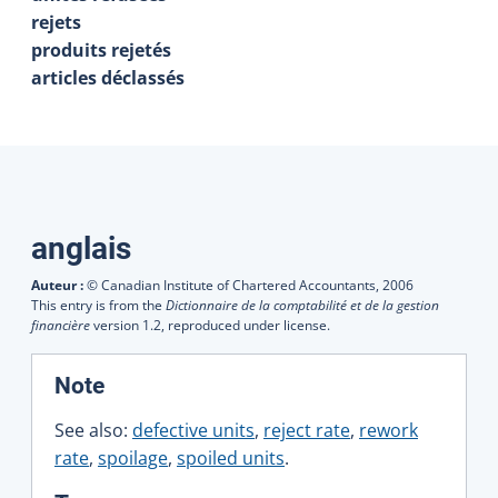
rejets
produits rejetés
articles déclassés
Traductions
anglais
Auteur :
© Canadian Institute of Chartered Accountants,
2006
This entry is from the
Dictionnaire de la comptabilité et de la gestion
financière
version 1.2, reproduced under license.
:
Note
See also:
defective units
,
reject rate
,
rework
rate
,
spoilage
,
spoiled units
.