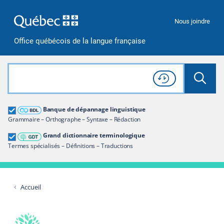
Passer à la recherche
Passer au contenu
Passer à la navigation
Nous joindre
Office québécois de la langue française
Rechercher dans tout le site
Lancer 
Consulter l'
Historique
de recherche
Grand dictionnaire terminologique
Banque de dépannage linguistique
Restreindre aux termes
Grammaire – Orthographe – Syntaxe – Rédaction
Grand dictionnaire terminologique
Termes spécialisés – Définitions – Traductions
Accueil