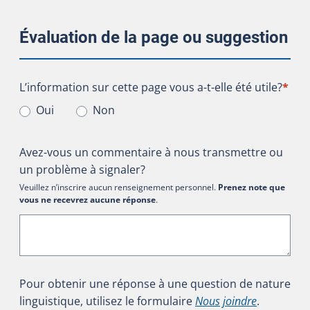
Évaluation de la page ou suggestion
L’information sur cette page vous a-t-elle été utile?
L’information sur cette page vous a-t-elle été utile?
*
Oui
Non
Avez-vous un commentaire à nous transmettre ou
un problème à signaler?
Veuillez n’inscrire aucun renseignement personnel.
Prenez note que
vous ne recevrez aucune réponse
.
Pour obtenir une réponse à une question de nature
linguistique, utilisez le formulaire
Nous joindre
.