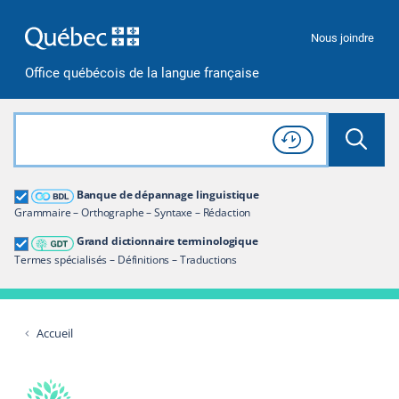
Passer à la recherche
Passer au contenu
Passer à la navigation
Nous joindre
Office québécois de la langue française
Rechercher dans tout le site
Lancer 
Consulter l'
Historique
de recherche
Grand dictionnaire terminologique
Banque de dépannage linguistique
Restreindre aux termes
Grammaire – Orthographe – Syntaxe – Rédaction
Grand dictionnaire terminologique
Termes spécialisés – Définitions – Traductions
Accueil