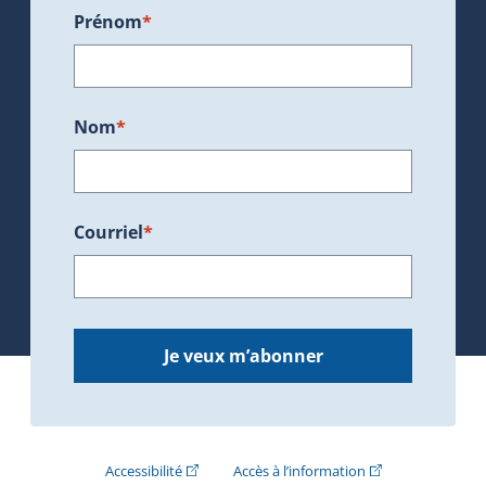
Prénom
*
Nom
*
Courriel
*
Je veux m’abonner
(Cet hyperlien externe s'ouvrira dans une nouve
(Cet hyperlien exte
Accessibilité
Accès à l’information