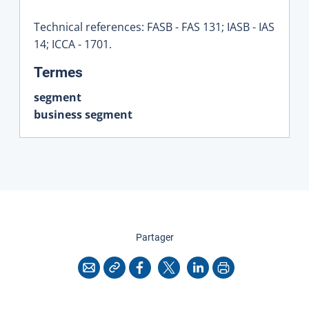
Technical references: FASB - FAS 131; IASB - IAS
14; ICCA - 1701.
:
Termes
segment
business segment
cette page
Partager
Copier l'adresse
Imprimer
Courriel
Facebook
X
LinkedIn