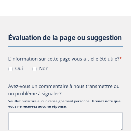
Évaluation de la page ou suggestion
L’information sur cette page vous a-t-elle été utile?
L’information sur cette page vous a-t-elle été utile?
*
Oui
Non
Avez-vous un commentaire à nous transmettre ou
un problème à signaler?
Veuillez n’inscrire aucun renseignement personnel.
Prenez note que
vous ne recevrez aucune réponse
.