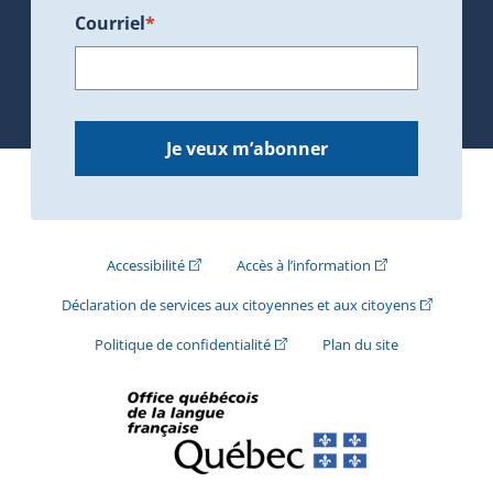
Courriel
*
Je veux m’abonner
(Cet hyperlien externe s'ouvrira dans une nouve
(Cet hyperlien exte
Accessibilité
Accès à l’information
(Cet hyperli
Déclaration de services aux citoyennes et aux citoyens
(Cet hyperlien externe s'ouvrira d
Politique de confidentialité
Plan du site