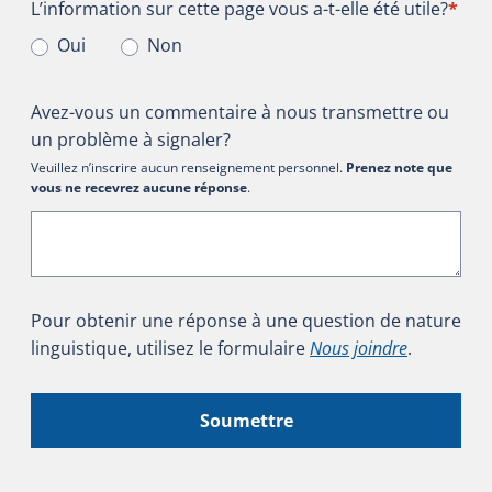
L’information sur cette page vous a-t-elle été utile?
L’information sur cette page vous a-t-elle été utile?
*
Oui
Non
Avez-vous un commentaire à nous transmettre ou
un problème à signaler?
Veuillez n’inscrire aucun renseignement personnel.
Prenez note que
vous ne recevrez aucune réponse
.
Pour obtenir une réponse à une question de nature
linguistique, utilisez le formulaire
Nous joindre
.
Soumettre