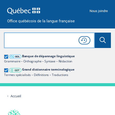
Passer à la recherche
Passer au contenu
Passer à la navigation
Nous joindre
Office québécois de la langue française
Rechercher dans tout le site
Lancer 
Consulter l'
Historique
de recherche
Grand dictionnaire terminologique
Banque de dépannage linguistique
Restreindre aux termes
Grammaire – Orthographe – Syntaxe – Rédaction
Grand dictionnaire terminologique
Termes spécialisés – Définitions – Traductions
Accueil