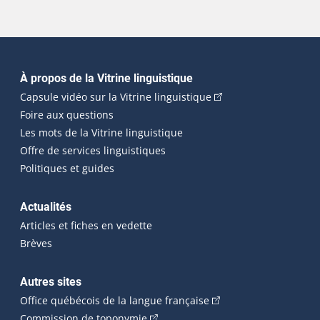
Navigation principale
À propos de la Vitrine linguistique
(Cet hyperlien externe
Capsule vidéo sur la Vitrine linguistique
Foire aux questions
Les mots de la Vitrine linguistique
Offre de services linguistiques
Politiques et guides
Actualités
Articles et fiches en vedette
Brèves
Autres sites
(Cet hyperlien externe 
Office québécois de la langue française
(Cet hyperlien externe s'ouvrira dan
Commission de toponymie