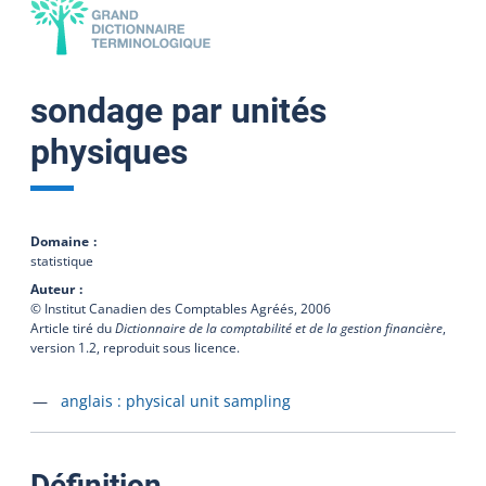
sondage par unités
physiques
Domaine
statistique
Auteur
© Institut Canadien des Comptables Agréés,
2006
Article tiré du
Dictionnaire de la comptabilité et de la gestion financière
,
version 1.2, reproduit sous licence.
Accéder à la fiche en
anglais :
physical unit sampling
:
Définition