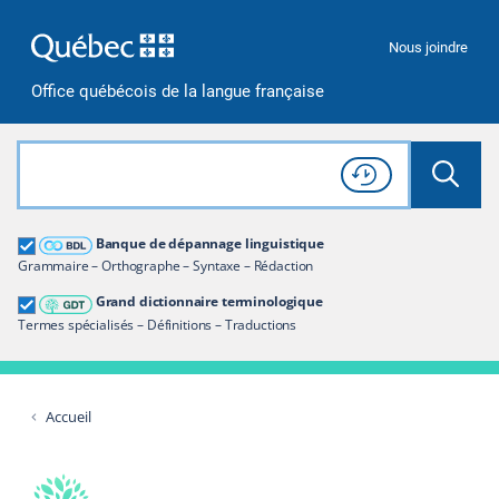
Passer à la recherche
Passer au contenu
Passer à la navigation
Nous joindre
Office québécois de la langue française
Rechercher dans tout le site
Lancer 
Consulter l'
Historique
de recherche
Grand dictionnaire terminologique
Banque de dépannage linguistique
Restreindre aux termes
Grammaire – Orthographe – Syntaxe – Rédaction
Grand dictionnaire terminologique
Termes spécialisés – Définitions – Traductions
Accueil