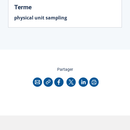
:
Terme
physical unit sampling
cette page
Partager
Copier l'adresse
Imprimer
Courriel
Facebook
X
LinkedIn