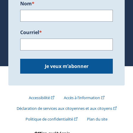
Nom
*
Courriel
*
Je veux m’abonner
(Cet hyperlien externe s'ouvrira dans une nouve
(Cet hyperlien exte
Accessibilité
Accès à l’information
(Cet hyperli
Déclaration de services aux citoyennes et aux citoyens
(Cet hyperlien externe s'ouvrira d
Politique de confidentialité
Plan du site