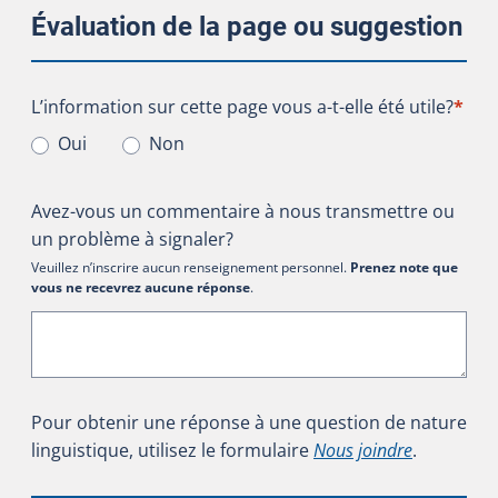
Évaluation de la page ou suggestion
L’information sur cette page vous a-t-elle été utile?
L’information sur cette page vous a-t-elle été utile?
*
Oui
Non
Avez-vous un commentaire à nous transmettre ou
un problème à signaler?
Veuillez n’inscrire aucun renseignement personnel.
Prenez note que
vous ne recevrez aucune réponse
.
Pour obtenir une réponse à une question de nature
linguistique, utilisez le formulaire
Nous joindre
.