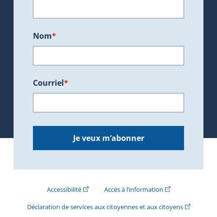
Nom
*
Courriel
*
Je veux m’abonner
(Cet hyperlien externe s'ouvrira dans une nouve
(Cet hyperlien exte
Accessibilité
Accès à l’information
(Cet hyperli
Déclaration de services aux citoyennes et aux citoyens