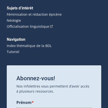
Sujets d’intérêt
Féminisation et rédaction épicène
Néologie
(Cet hyperlien externe s'ouvrira dan
Officialisation linguistique
Navigation
Index thématique de la BDL
Tutoriel
Abonnez-vous!
Nos infolettres vous permettent d’avoir accès
à plusieurs ressources.
Prénom
*