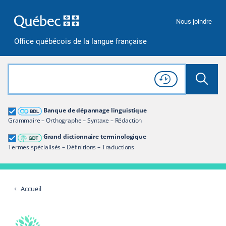
Passer à la recherche
Passer au contenu
Passer à la navigation
Nous joindre
Office québécois de la langue française
Rechercher dans tout le site
Lancer 
Consulter l'
Historique
de recherche
Grand dictionnaire terminologique
Banque de dépannage linguistique
Restreindre aux termes
Grammaire – Orthographe – Syntaxe – Rédaction
Grand dictionnaire terminologique
Termes spécialisés – Définitions – Traductions
Accueil