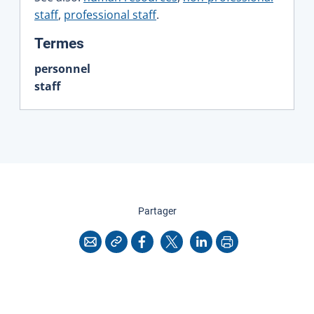
staff
,
professional staff
.
:
Termes
personnel
staff
cette page
Partager
Copier l'adresse
Imprimer
Courriel
Facebook
X
LinkedIn