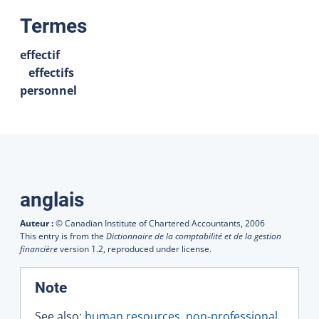
:
Termes
effectif
effectifs
personnel
Traductions
anglais
Auteur :
© Canadian Institute of Chartered Accountants,
2006
This entry is from the
Dictionnaire de la comptabilité et de la gestion
financière
version 1.2, reproduced under license.
:
Note
See also:
human resources
,
non-professional