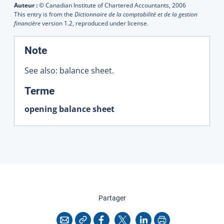
Auteur :
© Canadian Institute of Chartered Accountants,
2006
This entry is from the
Dictionnaire de la comptabilité et de la gestion
financière
version 1.2, reproduced under license.
:
Note
See also: balance sheet.
:
Terme
opening balance sheet
cette page
Partager
Copier l'adresse
Imprimer
Courriel
Facebook
X
LinkedIn