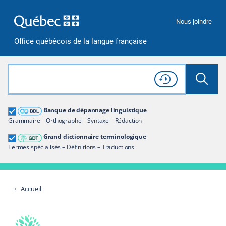
Passer à la recherche
Passer au contenu
Passer à la navigation
Nous joindre
Office québécois de la langue française
Rechercher dans tout le site
Lancer 
Consulter l'
Historique
de recherche
Grand dictionnaire terminologique
Banque de dépannage linguistique
Restreindre aux termes
Grammaire – Orthographe – Syntaxe – Rédaction
Grand dictionnaire terminologique
Termes spécialisés – Définitions – Traductions
Accueil