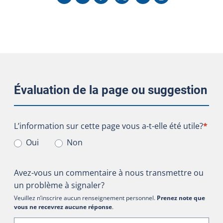
Évaluation de la page ou suggestion
L’information sur cette page vous a-t-elle été utile?
L’information sur cette page vous a-t-elle été utile?
*
Oui
Non
Avez-vous un commentaire à nous transmettre ou
un problème à signaler?
Veuillez n’inscrire aucun renseignement personnel.
Prenez note que
vous ne recevrez aucune réponse
.