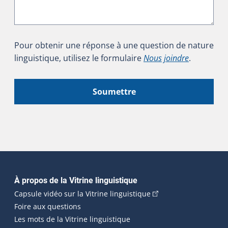
Pour obtenir une réponse à une question de nature
linguistique, utilisez le formulaire
Nous joindre
.
Soumettre
Navigation principale
À propos de la Vitrine linguistique
(Cet hyperlien externe
Capsule vidéo sur la Vitrine linguistique
Foire aux questions
Les mots de la Vitrine linguistique