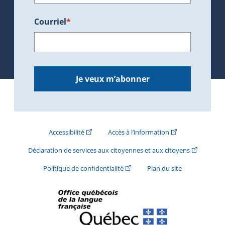
Courriel
*
Je veux m’abonner
(Cet hyperlien externe s'ouvrira dans une nouve
(Cet hyperlien exte
Accessibilité
Accès à l’information
(Cet hyperli
Déclaration de services aux citoyennes et aux citoyens
(Cet hyperlien externe s'ouvrira d
Politique de confidentialité
Plan du site