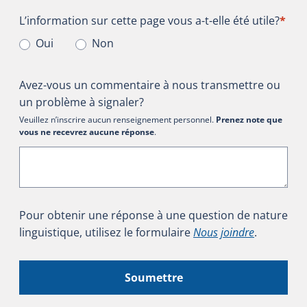
L’information sur cette page vous a-t-elle été utile?
L’information sur cette page vous a-t-elle été utile?
*
Oui
Non
Avez-vous un commentaire à nous transmettre ou
un problème à signaler?
Veuillez n’inscrire aucun renseignement personnel.
Prenez note que
vous ne recevrez aucune réponse
.
Pour obtenir une réponse à une question de nature
linguistique, utilisez le formulaire
Nous joindre
.
Soumettre