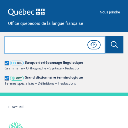
Passer à la recherche
Passer au contenu
Passer à la navigation
Nous joindre
Office québécois de la langue française
Rechercher dans tout le site
Lancer 
Consulter l'
Historique
de recherche
Grand dictionnaire terminologique
Banque de dépannage linguistique
Restreindre aux termes
Grammaire – Orthographe – Syntaxe – Rédaction
Grand dictionnaire terminologique
Termes spécialisés – Définitions – Traductions
Accueil