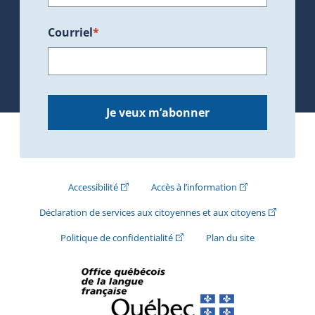
Courriel
*
Je veux m’abonner
(Cet hyperlien externe s'ouvrira dans une nouve
(Cet hyperlien exte
Accessibilité
Accès à l’information
(Cet hyperli
Déclaration de services aux citoyennes et aux citoyens
(Cet hyperlien externe s'ouvrira d
Politique de confidentialité
Plan du site