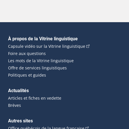
Navigation principale
À propos de la Vitrine linguistique
(Cet hyperlien externe
Capsule vidéo sur la Vitrine linguistique
Foire aux questions
Les mots de la Vitrine linguistique
Offre de services linguistiques
Politiques et guides
Actualités
Articles et fiches en vedette
Brèves
Autres sites
(Cet hyperlien externe 
Office québécois de la langue française