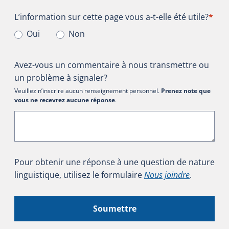
L’information sur cette page vous a-t-elle été utile?
L’information sur cette page vous a-t-elle été utile?
*
Oui
Non
Avez-vous un commentaire à nous transmettre ou
un problème à signaler?
Veuillez n’inscrire aucun renseignement personnel.
Prenez note que
vous ne recevrez aucune réponse
.
Pour obtenir une réponse à une question de nature
linguistique, utilisez le formulaire
Nous joindre
.
Soumettre