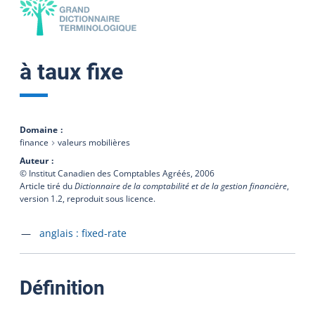
à taux fixe
Domaine
finance
valeurs mobilières
Auteur
© Institut Canadien des Comptables Agréés,
2006
Article tiré du
Dictionnaire de la comptabilité et de la gestion financière
,
version 1.2, reproduit sous licence.
Accéder à la fiche en
anglais :
fixed-rate
:
Définition