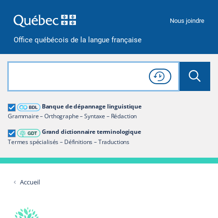
Passer à la recherche
Passer au contenu
Passer à la navigation
Nous joindre
Office québécois de la langue française
Rechercher dans tout le site
Lancer 
Consulter l'
Historique
de recherche
Grand dictionnaire terminologique
Banque de dépannage linguistique
Restreindre aux termes
Grammaire – Orthographe – Syntaxe – Rédaction
Grand dictionnaire terminologique
Termes spécialisés – Définitions – Traductions
Accueil