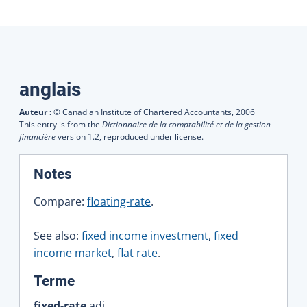
Traductions
anglais
Auteur :
© Canadian Institute of Chartered Accountants,
2006
This entry is from the
Dictionnaire de la comptabilité et de la gestion
financière
version 1.2, reproduced under license.
:
Notes
Compare:
floating-rate
.
See also:
fixed income investment
,
fixed
income market
,
flat rate
.
:
Terme
fixed-rate
adj.