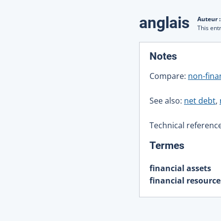
Traduction
anglais
Auteur 
This ent
:
Notes
Compare:
non-fina
See also:
net debt
,
Technical reference
:
Termes
financial assets
financial resource