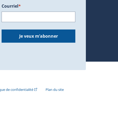
Courriel
*
dans une nouvelle fenêtre.)
Je veux m’abonner
n externe s'ouvrira dans une nouvelle fenêtre.)
(Cet hyperlien externe s'ouvrira dans une nouvelle fenê
ique de confidentialité
Plan du site