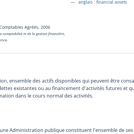
Accéder à la fiche en
anglais :
financial assets
 Comptables Agréés,
2006
a comptabilité et de la gestion financière
,
cence.
on, ensemble des actifs disponibles qui peuvent être cons
tes existantes ou au financement d'activités futures et qu
ation dans le cours normal des activités.
 d'une Administration publique constituent l'ensemble de se