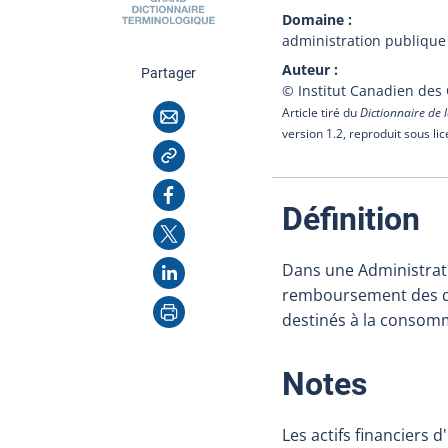
Domaine
administration publique
Auteur
cette page
Partager
© Institut Canadien des
Courriel
Article tiré du
Dictionnaire de l
version 1.2, reproduit sous li
Copier l'adresse
Facebook
:
Définition
X
LinkedIn
Dans une Administrati
remboursement des det
Imprimer
destinés à la consomm
:
Notes
Les actifs financiers