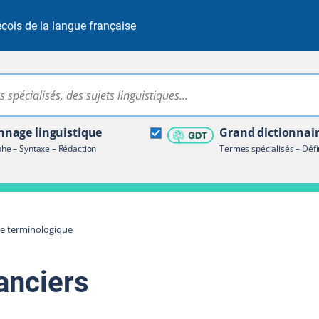
cois de la langue française
Rechercher dans tout le site
ire terminologique
nage linguistique
Grand dictionnai
e – Syntaxe – Rédaction
Termes spécialisés – Défi
re terminologique
nanciers