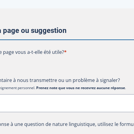
la page ou suggestion
te page vous a-t-elle été utile?
e page vous a-t-elle été utile?
*
aire à nous transmettre ou un problème à signaler?
nseignement personnel.
Prenez note que vous ne recevrez aucune réponse
.
nse à une question de nature linguistique, utilisez le formu