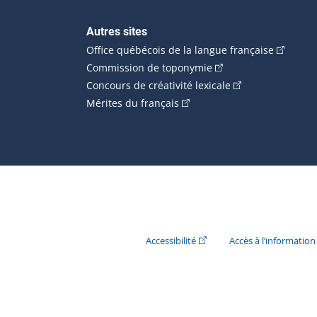
Autres sites
(Cet hype
Office québécois de la langue française
(Cet hyperlien externe
Commission de toponymie
(Cet hyperlien ext
Concours de créativité lexicale
(Cet hyperlien externe s'ouvr
Mérites du français
(Cet hyperlien externe s'ouvr
Accessibilité
Accès à l’information