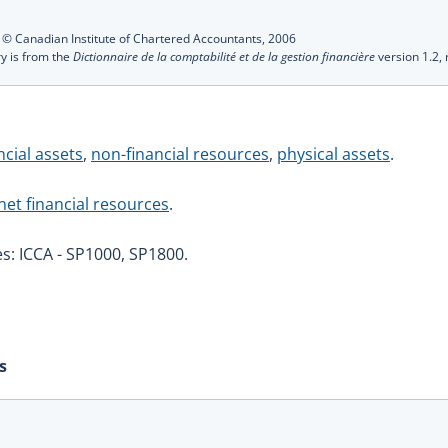
s
:
© Canadian Institute of Chartered Accountants,
2006
ry is from the
Dictionnaire de la comptabilité et de la gestion financière
version 1.2,
ncial assets
,
non-financial resources
,
physical assets
.
net financial resources
.
s: ICCA - SP1000, SP1800.
s