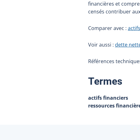
financières et compren
censés contribuer aux
Comparer avec :
actif
Voir aussi :
dette nett
Références techniques
:
Termes
actifs financiers
ressources financièr