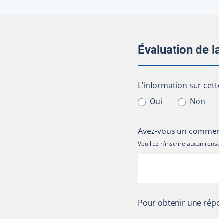
Évaluation de 
L’information sur cet
L’information sur cett
Oui
Non
Avez-vous un comment
Veuillez n’inscrire aucun re
Pour obtenir une répo