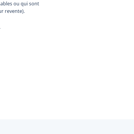
sables ou qui sont
r revente).
.