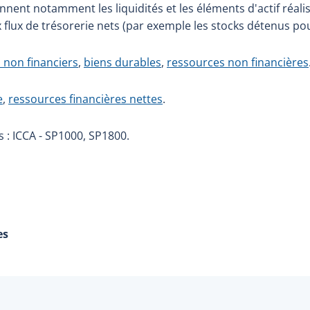
nent notamment les liquidités et les éléments d'actif réali
 flux de trésorerie nets (par exemple les stocks détenus pou
s non financiers
,
biens durables
,
ressources non financières
e
,
ressources financières nettes
.
 : ICCA - SP1000, SP1800.
es