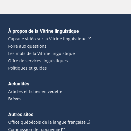
Navigation principale
À propos de la Vitrine linguistique
(Cet hyperlien externe
Capsule vidéo sur la Vitrine linguistique
Foire aux questions
Les mots de la Vitrine linguistique
Offre de services linguistiques
Politiques et guides
Actualités
Articles et fiches en vedette
Brèves
Autres sites
(Cet hyperlien externe 
Office québécois de la langue française
(Cet hyperlien externe s'ouvrira dan
Commission de toponymie