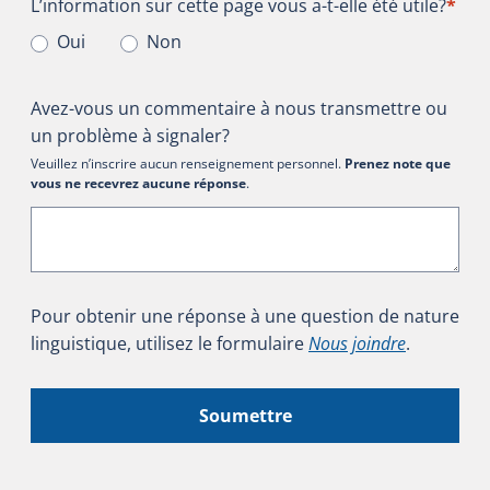
L’information sur cette page vous a-t-elle été utile?
L’information sur cette page vous a-t-elle été utile?
*
Oui
Non
Avez-vous un commentaire à nous transmettre ou
un problème à signaler?
Veuillez n’inscrire aucun renseignement personnel.
Prenez note que
vous ne recevrez aucune réponse
.
Pour obtenir une réponse à une question de nature
linguistique, utilisez le formulaire
Nous joindre
.
Soumettre