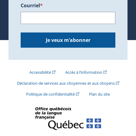
Courriel
*
Je veux m’abonner
(Cet hyperlien externe s'ouvrira dans une nouve
(Cet hyperlien exte
Accessibilité
Accès à l’information
(Cet hyperli
Déclaration de services aux citoyennes et aux citoyens
(Cet hyperlien externe s'ouvrira d
Politique de confidentialité
Plan du site