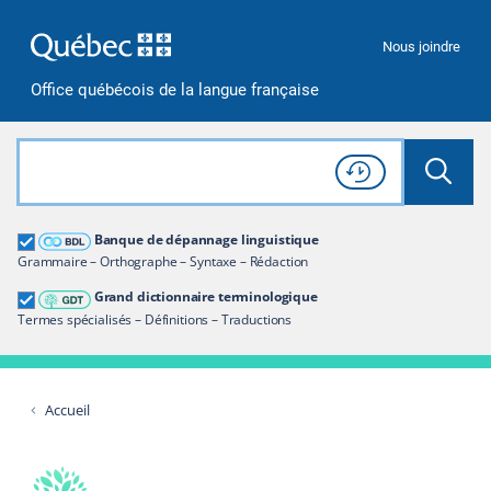
Passer à la recherche
Passer au contenu
Passer à la navigation
Nous joindre
Office québécois de la langue française
Rechercher dans tout le site
Lancer 
Consulter l'
Historique
de recherche
Grand dictionnaire terminologique
Banque de dépannage linguistique
Restreindre aux termes
Grammaire – Orthographe – Syntaxe – Rédaction
Grand dictionnaire terminologique
Termes spécialisés – Définitions – Traductions
Accueil