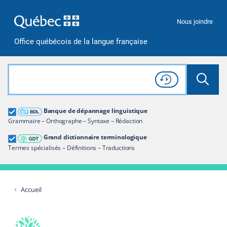
Passer à la recherche
Passer au contenu
Passer à la navigation
Nous joindre
Office québécois de la langue française
Rechercher dans tout le site
Lancer 
Consulter l'
Historique
de recherche
Grand dictionnaire terminologique
Banque de dépannage linguistique
Restreindre aux termes
Grammaire – Orthographe – Syntaxe – Rédaction
Grand dictionnaire terminologique
Termes spécialisés – Définitions – Traductions
Accueil