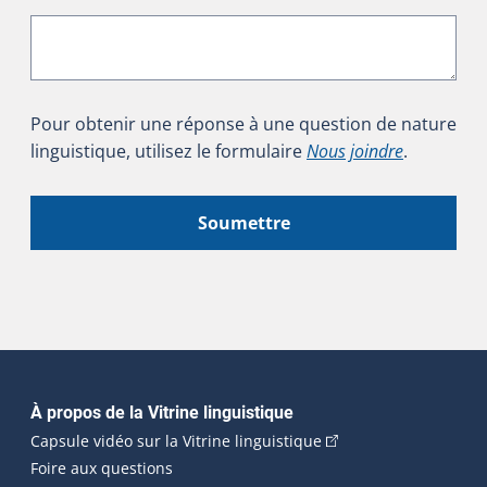
Pour obtenir une réponse à une question de nature
linguistique, utilisez le formulaire
Nous joindre
.
Soumettre
Navigation principale
À propos de la Vitrine linguistique
(Cet hyperlien externe
Capsule vidéo sur la Vitrine linguistique
Foire aux questions