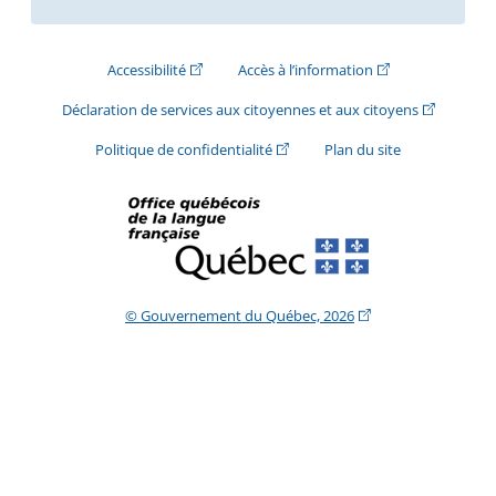
(Cet hyperlien externe s'ouvrira dans une nouve
(Cet hyperlien exte
Accessibilité
Accès à l’information
(Cet hyperli
Déclaration de services aux citoyennes et aux citoyens
(Cet hyperlien externe s'ouvrira d
Politique de confidentialité
Plan du site
(Cet hyperlien extern
© Gouvernement du Québec, 2026