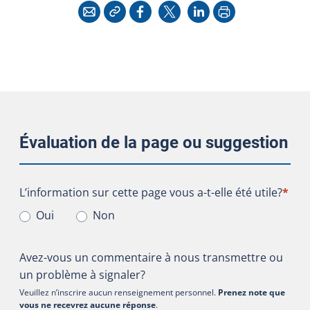
Copier l'adresse
Imprimer
Courriel
Facebook
X
LinkedIn
Évaluation de la page ou suggestion
L’information sur cette page vous a-t-elle été utile?
L’information sur cette page vous a-t-elle été utile?
*
Oui
Non
Avez-vous un commentaire à nous transmettre ou
un problème à signaler?
Veuillez n’inscrire aucun renseignement personnel.
Prenez note que
vous ne recevrez aucune réponse
.