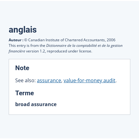
Traductions
anglais
Auteur :
© Canadian Institute of Chartered Accountants,
2006
This entry is from the
Dictionnaire de la comptabilité et de la gestion
financière
version 1.2, reproduced under license.
:
Note
See also:
assurance
,
value-for-money audit
.
:
Terme
broad assurance