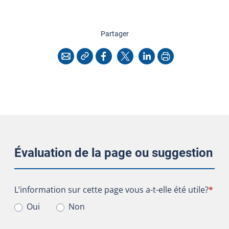
cette page
Partager
Copier l'adresse
Imprimer
Courriel
Facebook
X
LinkedIn
Évaluation de la page ou suggestion
L’information sur cette page vous a-t-elle été utile?
L’information sur cette page vous a-t-elle été utile?
*
Oui
Non