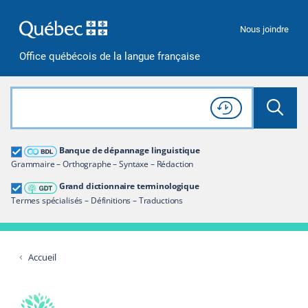
Passer à la recherche
Passer au contenu
Passer à la navigation
Nous joindre
Office québécois de la langue française
Rechercher dans tout le site
Lancer 
Consulter l'
Historique
de recherche
Grand dictionnaire terminologique
Banque de dépannage linguistique
Restreindre aux termes
Grammaire – Orthographe – Syntaxe – Rédaction
Grand dictionnaire terminologique
Termes spécialisés – Définitions – Traductions
Accueil