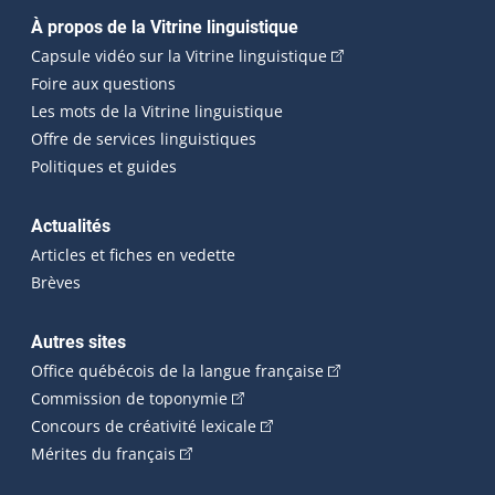
Navigation principale
À propos de la Vitrine linguistique
(Cet hyperlien externe
Capsule vidéo sur la Vitrine linguistique
Foire aux questions
Les mots de la Vitrine linguistique
Offre de services linguistiques
Politiques et guides
Actualités
Articles et fiches en vedette
Brèves
Autres sites
(Cet hyperlien externe 
Office québécois de la langue française
(Cet hyperlien externe s'ouvrira dan
Commission de toponymie
(Cet hyperlien externe s'ouvrira
Concours de créativité lexicale
(Cet hyperlien externe s'ouvrira dans une n
Mérites du français