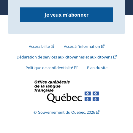
Je veux m’abonner
(Cet hyperlien externe s'ouvrira dans une nouve
(Cet hyperlien exte
Accessibilité
Accès à l’information
(Cet hyperli
Déclaration de services aux citoyennes et aux citoyens
(Cet hyperlien externe s'ouvrira d
Politique de confidentialité
Plan du site
(Cet hyperlien extern
© Gouvernement du Québec, 2026