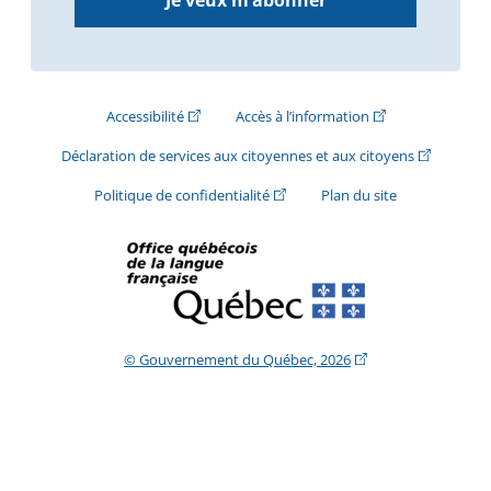
(Cet hyperlien externe s'ouvrira dans une nouve
(Cet hyperlien exte
Accessibilité
Accès à l’information
(Cet hyperli
Déclaration de services aux citoyennes et aux citoyens
(Cet hyperlien externe s'ouvrira d
Politique de confidentialité
Plan du site
(Cet hyperlien extern
© Gouvernement du Québec, 2026