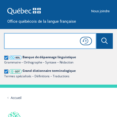
Passer à la recherche
Passer au contenu
Passer à la navigation
Nous joindre
Office québécois de la langue française
Rechercher dans tout le site
Lancer 
Consulter l'
Historique
de recherche
Grand dictionnaire terminologique
Banque de dépannage linguistique
Restreindre aux termes
Grammaire – Orthographe – Syntaxe – Rédaction
Grand dictionnaire terminologique
Termes spécialisés – Définitions – Traductions
Accueil