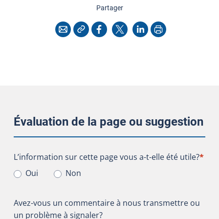
cette page
Partager
Copier l'adresse
Imprimer
Courriel
Facebook
X
LinkedIn
Évaluation de la page ou suggestion
L’information sur cette page vous a-t-elle été utile?
L’information sur cette page vous a-t-elle été utile?
*
Oui
Non
Avez-vous un commentaire à nous transmettre ou
un problème à signaler?