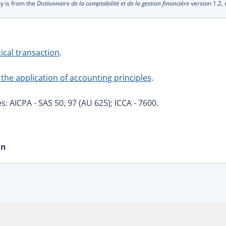
ry is from the
Dictionnaire de la comptabilité et de la gestion financière
version 1.2,
ical transaction
.
the application of accounting principles
.
s: AICPA - SAS 50, 97 (AU 625); ICCA - 7600.
on