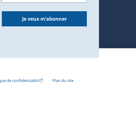
Je veux m’abonner
n externe s'ouvrira dans une nouvelle fenêtre.)
(Cet hyperlien externe s'ouvrira dans une nouvelle fenê
ique de confidentialité
Plan du site
e s'ouvrira dans une nouvelle fenêtre.)