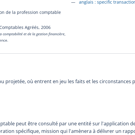
Accéder à la fiche en
anglais :
specific transactio
ion de la profession comptable
 Comptables Agréés,
2006
a comptabilité et de la gestion financière
,
cence.
u projetée, où entrent en jeu les faits et les circonstances 
table peut être consulté par une entité sur l'application d
ation spécifique, mission qui l'amènera à délivrer un rappor