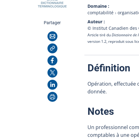
Domaine
comptabilité
organisat
Auteur
cette page
Partager
© Institut Canadien des
Courriel
Article tiré du
Dictionnaire de l
version 1.2, reproduit sous li
Copier l'adresse
Facebook
:
Définition
X
LinkedIn
Opération, effectuée o
donnée.
Imprimer
:
Notes
Un professionnel comp
comptables à une opér