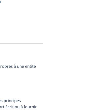
n
propres à une entité
es principes
t écrit ou à fournir