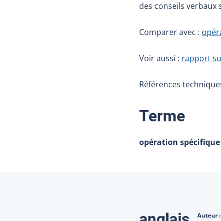
des conseils verbaux 
Comparer avec :
opér
Voir aussi :
rapport su
Références techniques 
:
Terme
opération spécifique
Traduction
anglais
Auteur 