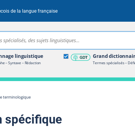
cois de la langue française
Rechercher dans tout le site
ire terminologique
nage linguistique
Grand dictionnai
e – Syntaxe – Rédaction
Termes spécialisés – Défi
re terminologique
n spécifique