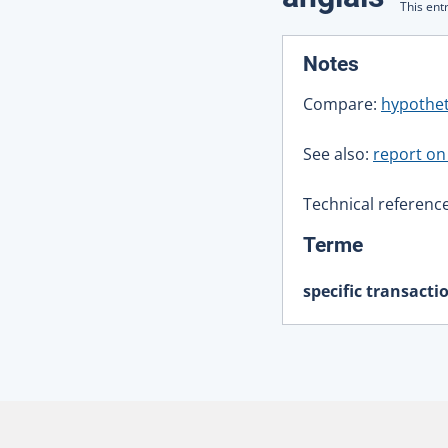
This ent
:
Notes
Compare:
hypothet
See also:
report on 
Technical reference
:
Terme
specific transacti