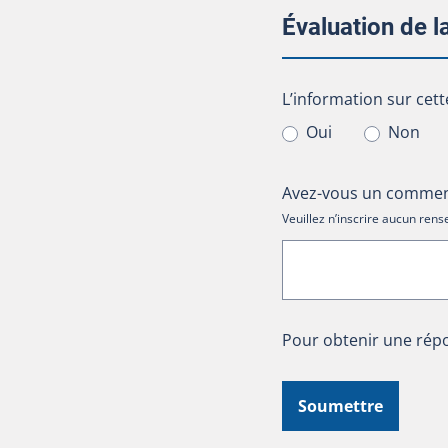
Évaluation de 
L’information sur cet
L’information sur cett
Oui
Non
Avez-vous un comment
Veuillez n’inscrire aucun re
Pour obtenir une répo
Soumettre