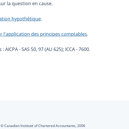
sur la question en cause.
ation hypothétique
.
r l'application des principes comptables
.
: AICPA - SAS 50, 97 (AU 625); ICCA - 7600.
s
:
© Canadian Institute of Chartered Accountants,
2006