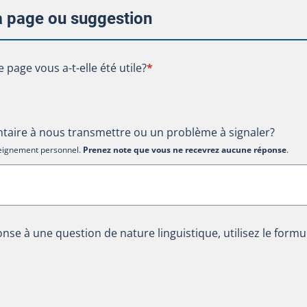
la page ou suggestion
te page vous a-t-elle été utile?
e page vous a-t-elle été utile?
*
aire à nous transmettre ou un problème à signaler?
nseignement personnel.
Prenez note que vous ne recevrez aucune réponse
.
nse à une question de nature linguistique, utilisez le formu