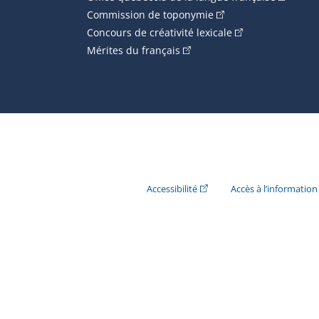
(Cet hyperlien externe
Commission de toponymie
(Cet hyperlien ext
Concours de créativité lexicale
(Cet hyperlien externe s'ouvr
Mérites du français
(Cet hyperlien externe s'ouvr
Accessibilité
Accès à l’information