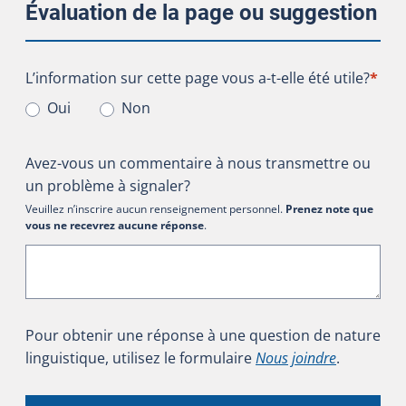
Évaluation de la page ou suggestion
L’information sur cette page vous a-t-elle été utile?
L’information sur cette page vous a-t-elle été utile?
*
Oui
Non
Avez-vous un commentaire à nous transmettre ou
un problème à signaler?
Veuillez n’inscrire aucun renseignement personnel.
Prenez note que
vous ne recevrez aucune réponse
.
Pour obtenir une réponse à une question de nature
linguistique, utilisez le formulaire
Nous joindre
.