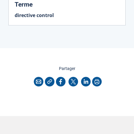
:
Terme
directive control
cette page
Partager
Copier l'adresse
Imprimer
Courriel
Facebook
X
LinkedIn