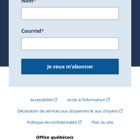
Nom
*
Courriel
*
Je veux m’abonner
(Cet hyperlien externe s'ouvrira dans une nouve
(Cet hyperlien exte
Accessibilité
Accès à l’information
(Cet hyperli
Déclaration de services aux citoyennes et aux citoyens
(Cet hyperlien externe s'ouvrira d
Politique de confidentialité
Plan du site