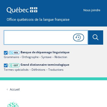
Passer à la recherche
Passer au contenu
Passer à la navigation
Nous joindre
Office québécois de la langue française
Rechercher dans tout le site
Lancer 
Consulter l'
Historique
de recherche
Grand dictionnaire terminologique
Banque de dépannage linguistique
Restreindre aux termes
Grammaire – Orthographe – Syntaxe – Rédaction
Grand dictionnaire terminologique
Termes spécialisés – Définitions – Traductions
Accueil