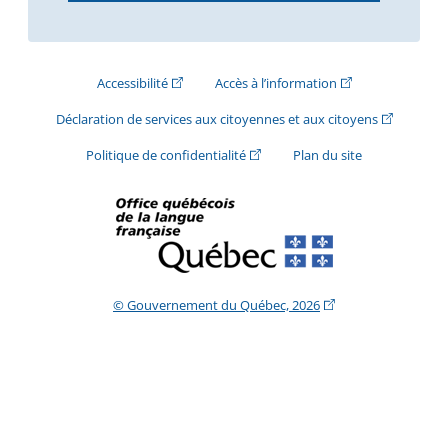
(Cet hyperlien externe s'ouvrira dans une nouve
(Cet hyperlien exte
Accessibilité
Accès à l’information
(Cet hyperli
Déclaration de services aux citoyennes et aux citoyens
(Cet hyperlien externe s'ouvrira d
Politique de confidentialité
Plan du site
(Cet hyperlien extern
© Gouvernement du Québec, 2026