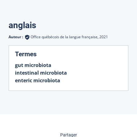
Traductions
anglais
Auteur :
Office québécois de la langue française,
2021
:
Termes
gut microbiota
intestinal microbiota
enteric microbiota
cette page
Partager