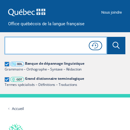
Passer à la recherche
Passer au contenu
Passer à la navigation
Nous joindre
Office québécois de la langue française
Rechercher dans tout le site
Lancer 
Consulter l'
Historique
de recherche
Grand dictionnaire terminologique
Banque de dépannage linguistique
Restreindre aux termes
Grammaire – Orthographe – Syntaxe – Rédaction
Grand dictionnaire terminologique
Termes spécialisés – Définitions – Traductions
Accueil