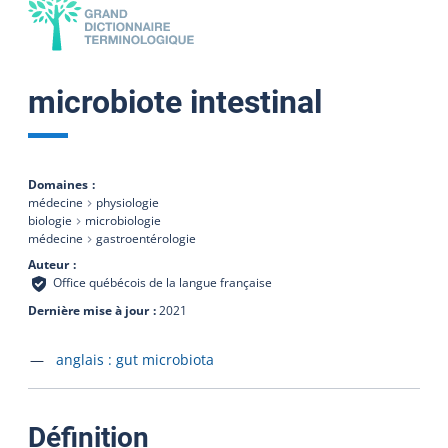
microbiote intestinal
Domaines
médecine
physiologie
biologie
microbiologie
médecine
gastroentérologie
Auteur
Office québécois de la langue française
Dernière mise à jour
2021
Accéder à la fiche en
anglais :
gut microbiota
:
Définition