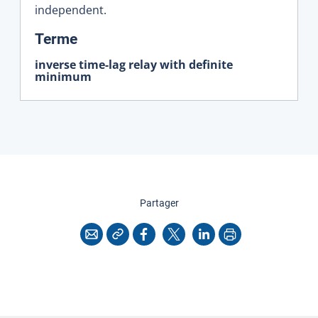
independent.
:
Terme
inverse time-lag relay with definite
minimum
cette page
Partager
Copier l'adresse
Imprimer
Courriel
Facebook
X
LinkedIn