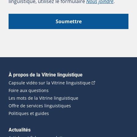
linguistique, utilisez le formulaire
Nous joindre
.
Soumettre
Navigation principale
À propos de la Vitrine linguistique
(Cet hyperlien externe
Capsule vidéo sur la Vitrine linguistique
Foire aux questions
Les mots de la Vitrine linguistique
Offre de services linguistiques
Politiques et guides
Actualités