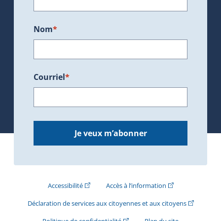
Nom
*
Courriel
*
Je veux m’abonner
(Cet hyperlien externe s'ouvrira dans une nouve
(Cet hyperlien exte
Accessibilité
Accès à l’information
(Cet hyperli
Déclaration de services aux citoyennes et aux citoyens
(Cet hyperlien externe s'ouvrira d
Politique de confidentialité
Plan du site