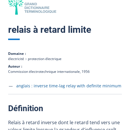
relais à retard limite
Domaine
électricité
protection électrique
Auteur
Commission électrotechnique internationale,
1956
Accéder à la fiche en
anglais :
inverse time-lag relay with definite minimum
:
Définition
Relais à retard inverse dont le retard tend vers une
valeur limite lorsque la grandeur d'influence croît.