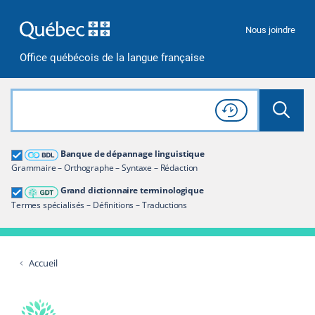
Passer à la recherche
Passer au contenu
Passer à la navigation
Nous joindre
Office québécois de la langue française
Rechercher dans tout le site
Lancer 
Consulter l'
Historique
de recherche
Grand dictionnaire terminologique
Banque de dépannage linguistique
Restreindre aux termes
Grammaire – Orthographe – Syntaxe – Rédaction
Grand dictionnaire terminologique
Termes spécialisés – Définitions – Traductions
Accueil