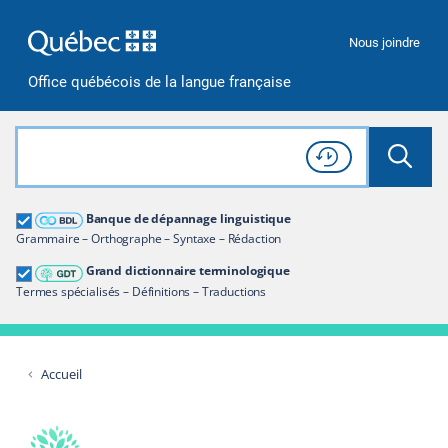
Passer à la recherche
Passer au contenu
Passer à la navigation
Nous joindre
Office québécois de la langue française
Rechercher dans tout le site
Lancer 
Consulter l'
Historique
de recherche
Grand dictionnaire terminologique
Banque de dépannage linguistique
Restreindre aux termes
Grammaire – Orthographe – Syntaxe – Rédaction
Grand dictionnaire terminologique
Termes spécialisés – Définitions – Traductions
Accueil