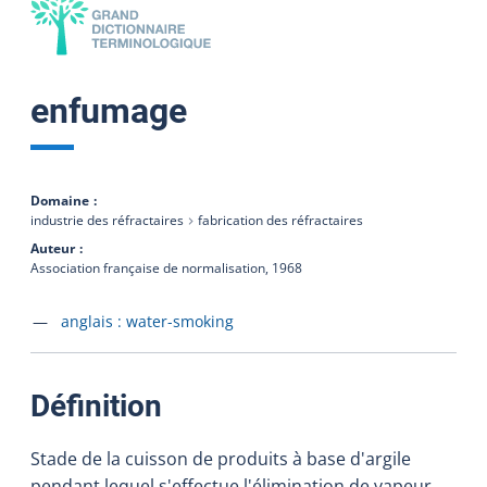
enfumage
Domaine
industrie des réfractaires
fabrication des réfractaires
Auteur
Association française de normalisation,
1968
Accéder à la fiche en
anglais :
water-smoking
:
Définition
Stade de la cuisson de produits à base d'argile
pendant lequel s'effectue l'élimination de vapeur