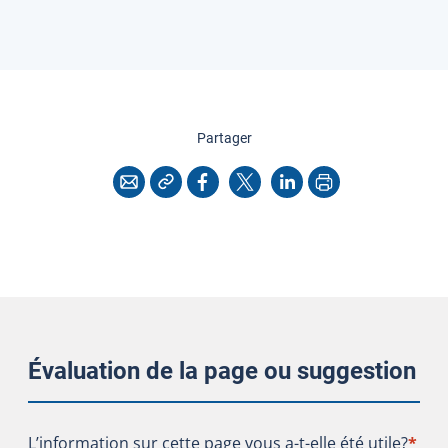
cette page
Partager
Copier l'adresse
Imprimer
Courriel
Facebook
X
LinkedIn
Évaluation de la page ou suggestion
L’information sur cette page vous a-t-elle été utile?
L’information sur cette page vous a-t-elle été utile?
*