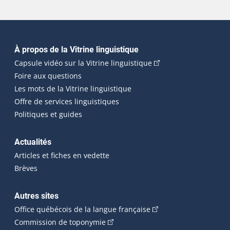
Navigation principale
À propos de la Vitrine linguistique
(Cet hyperlien externe
Capsule vidéo sur la Vitrine linguistique
Foire aux questions
Les mots de la Vitrine linguistique
Offre de services linguistiques
Politiques et guides
Actualités
Articles et fiches en vedette
Brèves
Autres sites
(Cet hyperlien externe 
Office québécois de la langue française
(Cet hyperlien externe s'ouvrira dan
Commission de toponymie