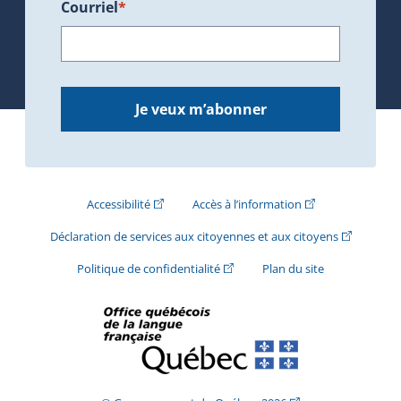
Courriel
*
Je veux m’abonner
(Cet hyperlien externe s'ouvrira dans une nouve
(Cet hyperlien exte
Accessibilité
Accès à l’information
(Cet hyperli
Déclaration de services aux citoyennes et aux citoyens
(Cet hyperlien externe s'ouvrira d
Politique de confidentialité
Plan du site