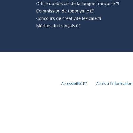
(Cet hype
Office québécois de la langue française
(Cet hyperlien externe
Commission de toponymie
(Cet hyperlien ext
Concours de créativité lexicale
(Cet hyperlien externe s'ouvr
Mérites du français
(Cet hyperlien externe s'ouvr
Accessibilité
Accès à l’information