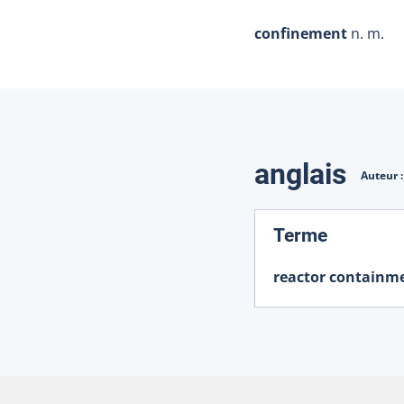
confinement
n. m.
Traduction
anglais
Auteur 
:
Terme
reactor containm