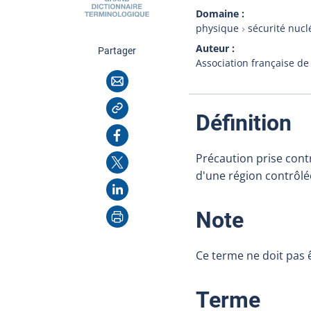
Domaine
physique
sécurité nucl
Auteur
cette page
Partager
Association française de
Courriel
Copier l'adresse
:
Définition
Facebook
Précaution prise cont
X
d'une région contrôlé
LinkedIn
Imprimer
:
Note
Ce terme ne doit pas ê
:
Terme