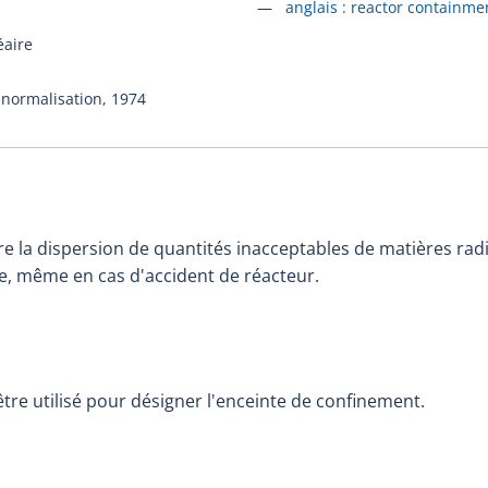
Accéder à la fiche en
anglais :
reactor containme
éaire
 normalisation,
1974
re la dispersion de quantités inacceptables de matières rad
e, même en cas d'accident de réacteur.
tre utilisé pour désigner l'enceinte de confinement.