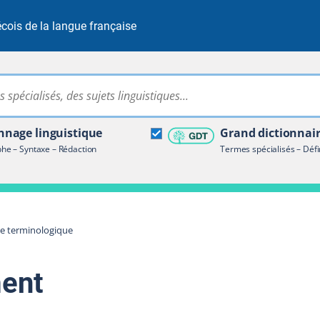
cois de la langue française
Rechercher dans tout le site
ire terminologique
nage linguistique
Grand dictionnai
e – Syntaxe – Rédaction
Termes spécialisés – Défi
re terminologique
ent