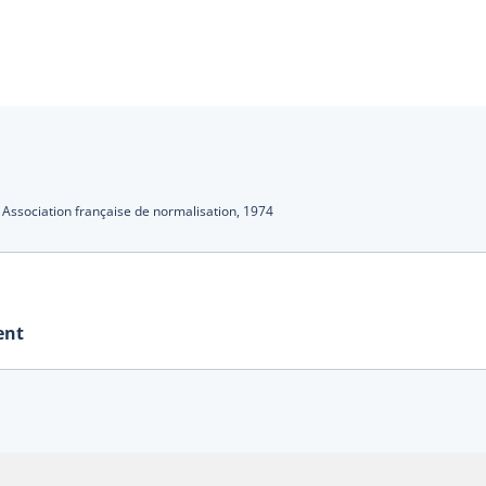
s
:
Association française de normalisation,
1974
ent