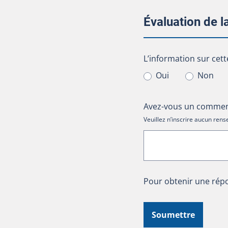
Évaluation de 
L’information sur cet
L’information sur cett
Oui
Non
Avez-vous un comment
Veuillez n’inscrire aucun re
Pour obtenir une répo
Soumettre