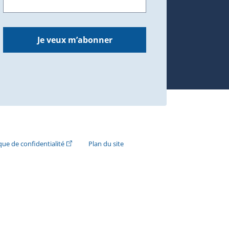
dans une nouvelle fenêtre.)
Je veux m’abonner
n externe s'ouvrira dans une nouvelle fenêtre.)
(Cet hyperlien externe s'ouvrira dans une nouvelle fenê
ique de confidentialité
Plan du site
e s'ouvrira dans une nouvelle fenêtre.)