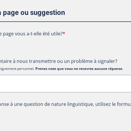
la page ou suggestion
te page vous a-t-elle été utile?
e page vous a-t-elle été utile?
*
aire à nous transmettre ou un problème à signaler?
nseignement personnel.
Prenez note que vous ne recevrez aucune réponse
.
nse à une question de nature linguistique, utilisez le formu