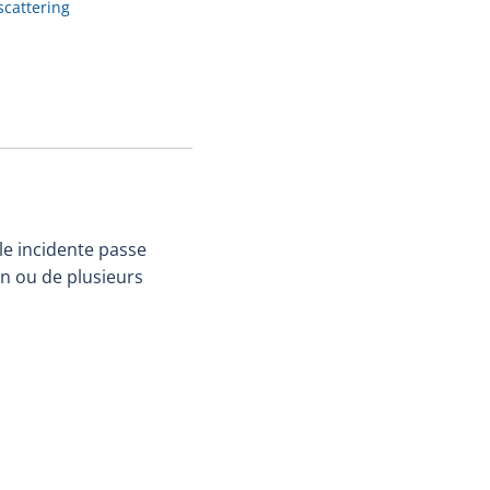
 scattering
ule incidente passe
un ou de plusieurs