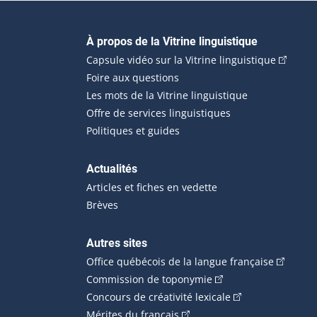
Navigation principale
À propos de la Vitrine linguistique
(Cet hyp
Capsule vidéo sur la Vitrine linguistique
Foire aux questions
Les mots de la Vitrine linguistique
Offre de services linguistiques
Politiques et guides
Actualités
Articles et fiches en vedette
Brèves
Autres sites
(Cet hype
Office québécois de la langue française
(Cet hyperlien externe
Commission de toponymie
(Cet hyperlien ext
Concours de créativité lexicale
(Cet hyperlien externe s'ouvr
Mérites du français