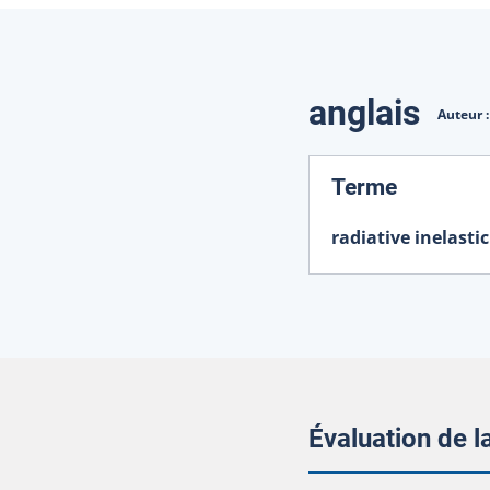
Traduction
anglais
Auteur 
:
Terme
radiative inelasti
Évaluation de 