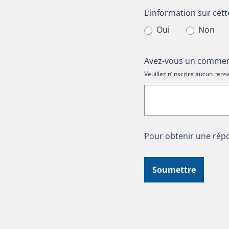
L’information sur cet
L’information sur cett
Oui
Non
Avez-vous un comment
Veuillez n’inscrire aucun re
Pour obtenir une répo
Soumettre