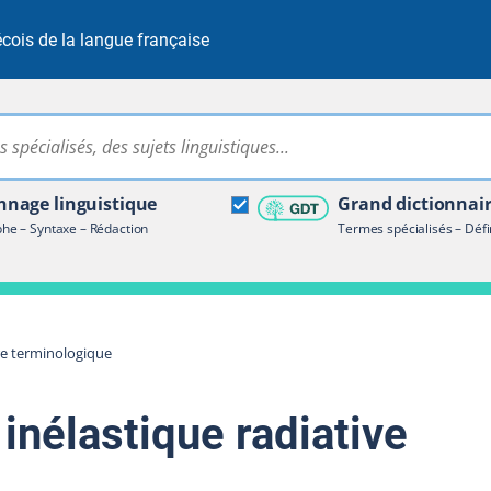
cois de la langue française
Rechercher dans tout le site
ire terminologique
nage linguistique
Grand dictionnai
e – Syntaxe – Rédaction
Termes spécialisés – Défi
re terminologique
 inélastique radiative