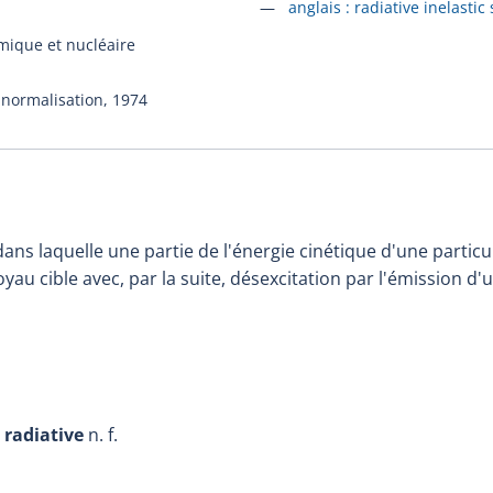
Accéder à la fiche en
anglais :
radiative inelastic
mique et nucléaire
 normalisation,
1974
dans laquelle une partie de l'énergie cinétique d'une partic
oyau cible avec, par la suite, désexcitation par l'émission d'
 radiative
n. f.