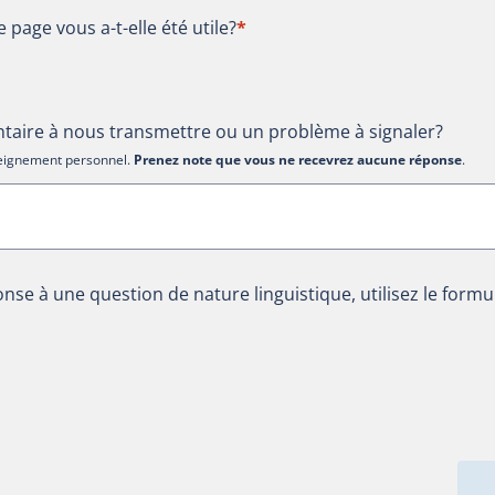
te page vous a-t-elle été utile?
e page vous a-t-elle été utile?
*
aire à nous transmettre ou un problème à signaler?
nseignement personnel.
Prenez note que vous ne recevrez aucune réponse
.
nse à une question de nature linguistique, utilisez le formu