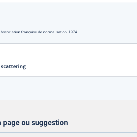
s
:
Association française de normalisation,
1974
c scattering
la page ou suggestion