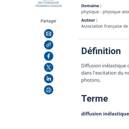
Domaine
physique
physique ato
Auteur
cette page
Partager
Association française de
Courriel
Copier l'adresse
:
Définition
Facebook
Diffusion inélastique 
X
dans l'excitation du n
LinkedIn
photons.
Imprimer
:
Terme
diffusion inélastique