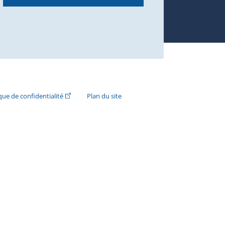
n externe s'ouvrira dans une nouvelle fenêtre.)
(Cet hyperlien externe s'ouvrira dans une nouvelle fenê
ique de confidentialité
Plan du site
e s'ouvrira dans une nouvelle fenêtre.)