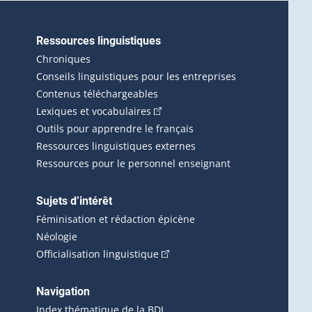
Ressources linguistiques
erlien externe s'ouvrira dans une nouvelle fenêtre.)
Chroniques
Conseils linguistiques pour les entreprises
Contenus téléchargeables
(Cet hyperlien externe s'ouvrira d
Lexiques et vocabulaires
Outils pour apprendre le français
Ressources linguistiques externes
Ressources pour le personnel enseignant
Sujets d’intérêt
Féminisation et rédaction épicène
Néologie
(Cet hyperlien externe s'ouvrira 
Officialisation linguistique
rlien externe s'ouvrira dans une nouvelle fenêtre.)
 s'ouvrira dans une nouvelle fenêtre.)
erne s'ouvrira dans une nouvelle fenêtre.)
Navigation
ira dans une nouvelle fenêtre.)
Index thématique de la BDL