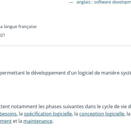
Accéder à la fiche en
anglais :
software developme
la langue française
021
permettant le développement d'un logiciel de manière syst
ttent notamment les phases suivantes dans le cycle de vie
 besoins
, la
spécification logicielle
, la
conception logicielle
, l
ement
et la
maintenance
.