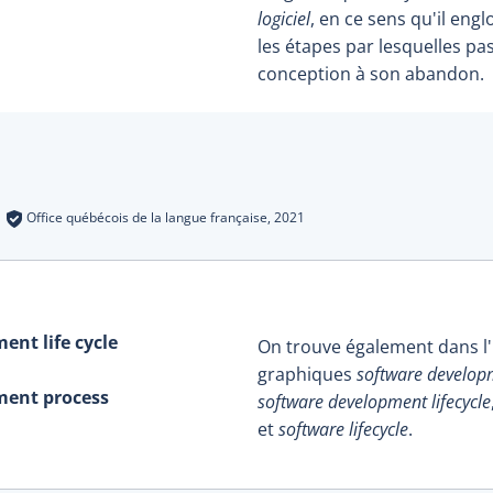
logiciel
, en ce sens qu'il eng
les étapes par lesquelles pas
conception à son abandon.
s
:
Office québécois de la langue française,
2021
ent life cycle
On trouve également dans l'
graphiques
software developm
ment process
software development lifecycle
et
software lifecycle
.