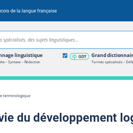
cois de la langue française
Rechercher dans tout le site
ire terminologique
nage linguistique
Grand dictionnai
e – Syntaxe – Rédaction
Termes spécialisés – Défi
re terminologique
 vie du développement log