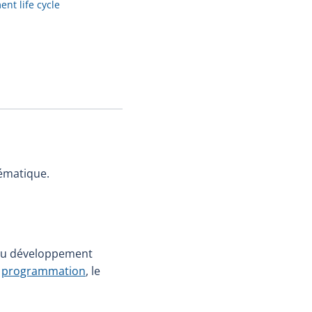
nt life cycle
ématique.
 du développement
a
programmation
, le