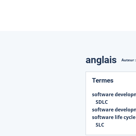
Traduction
anglais
Auteur 
:
Termes
software developm
SDLC
software develop
software life cycle
SLC