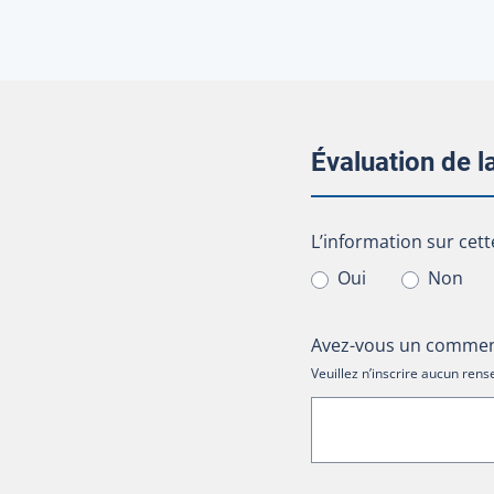
Évaluation de 
L’information sur cet
L’information sur cett
Oui
Non
Avez-vous un comment
Veuillez n’inscrire aucun re