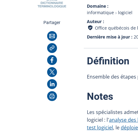
Domaine
informatique
logiciel
Auteur
cette page
Partager
Office québécois de 
Courriel
Dernière mise à jour
2
Copier l'adresse
:
Facebook
Définition
X
Ensemble des étapes 
LinkedIn
Imprimer
:
Notes
Les spécialistes adme
logiciel : l'
analyse des
test logiciel
, le
déploi