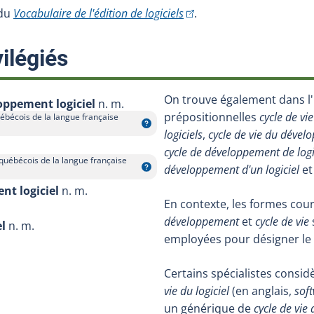
(Cet hyperlien externe s'ou
 du
Vocabulaire de l'édition de logiciels
.
:
ilégiés
On trouve également dans l'
loppement logiciel
n. m.
prépositionnelles
cycle de v
ébécois de la langue française
logiciels
,
cycle de vie du dével
cycle de développement de logi
québécois de la langue française
développement d'un logiciel
e
nt logiciel
n. m.
En contexte, les formes cou
développement
et
cycle de vie
el
n. m.
employées pour désigner le
Certains spécialistes consid
vie du logiciel
(en anglais,
soft
un générique de
cycle de vi