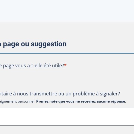
la page ou suggestion
te page vous a-t-elle été utile?
e page vous a-t-elle été utile?
*
aire à nous transmettre ou un problème à signaler?
nseignement personnel.
Prenez note que vous ne recevrez aucune réponse
.