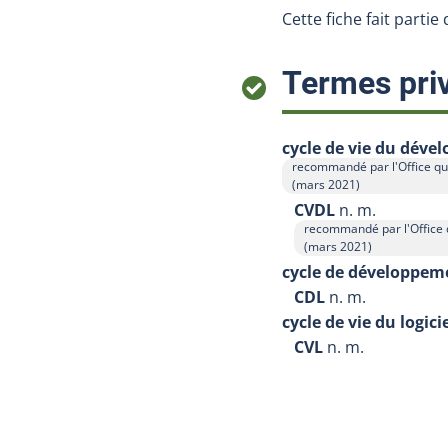
Cette fiche fait partie
Termes priv
cycle de vie du déve
recommandé par l'Office qu
Afficher l'infobulle
(mars 2021)
CVDL
n. m.
recommandé par l'Office 
Afficher l'infobulle
(mars 2021)
cycle de développeme
CDL
n. m.
cycle de vie du logici
CVL
n. m.