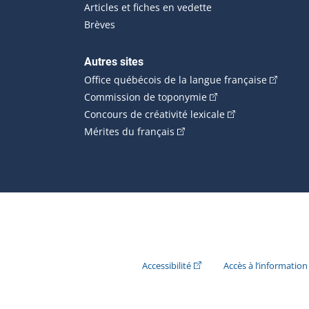
Articles et fiches en vedette
Brèves
Autres sites
(Cet hype
Office québécois de la langue française
(Cet hyperlien externe
Commission de toponymie
(Cet hyperlien ext
Concours de créativité lexicale
(Cet hyperlien externe s'ouvr
Mérites du français
(Cet hyperlien externe s'ouvr
Accessibilité
Accès à l’information