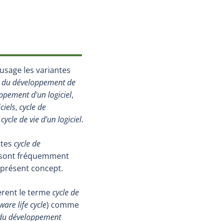
vrira dans une nouvelle fenêtre.)
usage les variantes
ie du développement de
oppement d'un logiciel
,
ciels
,
cycle de
t
cycle de vie d'un logiciel
.
rtes
cycle de
sont fréquemment
 présent concept.
èrent le terme
cycle de
ware life cycle
) comme
e du développement