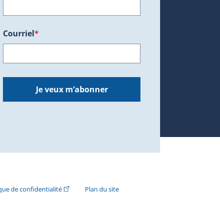
Courriel
*
dans une nouvelle fenêtre.)
Je veux m’abonner
n externe s'ouvrira dans une nouvelle fenêtre.)
(Cet hyperlien externe s'ouvrira dans une nouvelle fenê
ique de confidentialité
Plan du site