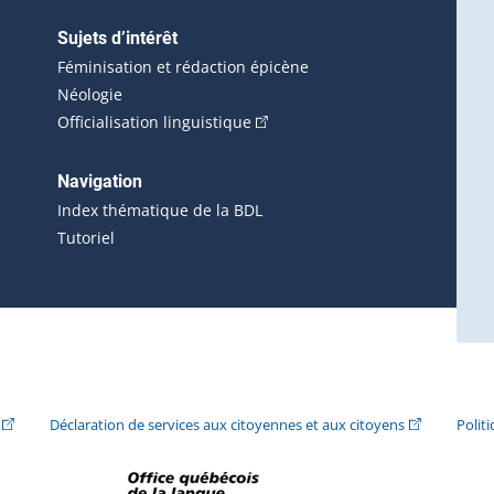
Sujets d’intérêt
Féminisation et rédaction épicène
Néologie
(Cet hyperlien externe s'ouvrira 
Officialisation linguistique
rlien externe s'ouvrira dans une nouvelle fenêtre.)
 s'ouvrira dans une nouvelle fenêtre.)
erne s'ouvrira dans une nouvelle fenêtre.)
Navigation
ira dans une nouvelle fenêtre.)
Index thématique de la BDL
Tutoriel
ira dans une nouvelle fenêtre.)
(Cet hyperlien externe s'ouvrira dans une nouvelle fenêtre.)
(Cet hyperlie
Déclaration de services aux citoyennes et aux citoyens
Polit