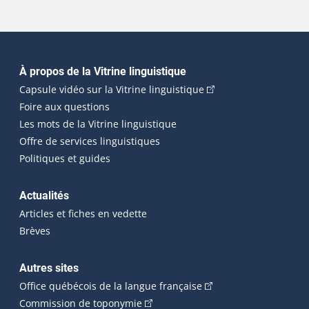
Navigation principale
À propos de la Vitrine linguistique
(Cet hyperlien externe
Capsule vidéo sur la Vitrine linguistique
Foire aux questions
Les mots de la Vitrine linguistique
Offre de services linguistiques
Politiques et guides
Actualités
Articles et fiches en vedette
Brèves
Autres sites
(Cet hyperlien externe 
Office québécois de la langue française
(Cet hyperlien externe s'ouvrira dan
Commission de toponymie