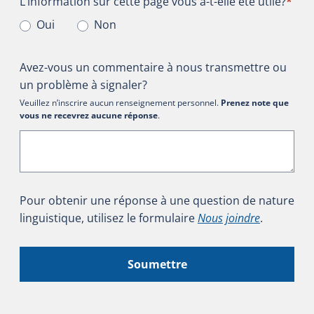
L’information sur cette page vous a-t-elle été utile?
L’information sur cette page vous a-t-elle été utile?
*
Oui
Non
Avez-vous un commentaire à nous transmettre ou
un problème à signaler?
Veuillez n’inscrire aucun renseignement personnel.
Prenez note que
vous ne recevrez aucune réponse
.
Pour obtenir une réponse à une question de nature
linguistique, utilisez le formulaire
Nous joindre
.
Soumettre