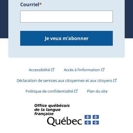
Courriel
*
Je veux m’abonner
(Cet hyperlien externe s'ouvrira dans une nouve
(Cet hyperlien exte
Accessibilité
Accès à l’information
(Cet hyperli
Déclaration de services aux citoyennes et aux citoyens
(Cet hyperlien externe s'ouvrira d
Politique de confidentialité
Plan du site