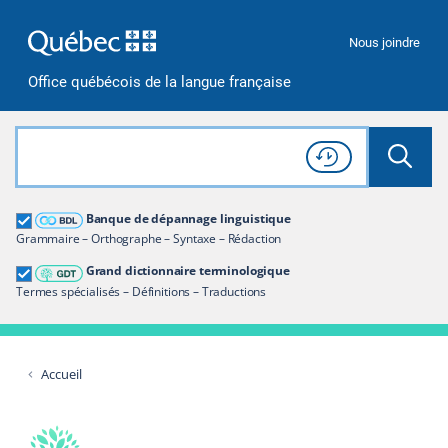
Passer à la recherche
Passer au contenu
Passer à la navigation
Nous joindre
Office québécois de la langue française
Rechercher dans tout le site
Lancer 
Consulter l'
Historique
de recherche
Grand dictionnaire terminologique
Banque de dépannage linguistique
Restreindre aux termes
Grammaire – Orthographe – Syntaxe – Rédaction
Grand dictionnaire terminologique
Termes spécialisés – Définitions – Traductions
Accueil