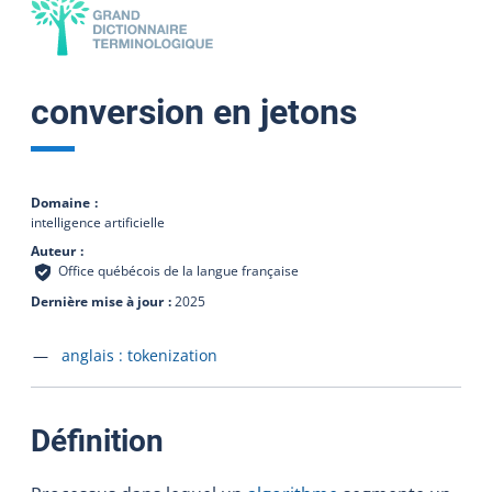
conversion en jetons
Domaine
intelligence artificielle
Auteur
Office québécois de la langue française
Dernière mise à jour
2025
Accéder à la fiche en
anglais :
tokenization
:
Définition