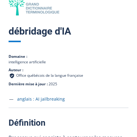
débridage d'IA
Domaine
intelligence artificielle
Auteur
Office québécois de la langue française
Dernière mise à jour
2025
Accéder à la fiche en
anglais :
AI jailbreaking
:
Définition