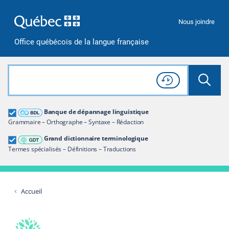
Passer à la recherche
Passer au contenu
Passer à la navigation
Nous joindre
Office québécois de la langue française
Rechercher dans tout le site
Lancer 
Consulter l'
Historique
de recherche
Grand dictionnaire terminologique
Banque de dépannage linguistique
Restreindre aux termes
Grammaire – Orthographe – Syntaxe – Rédaction
Grand dictionnaire terminologique
Termes spécialisés – Définitions – Traductions
Accueil