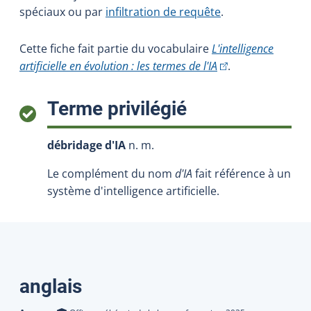
spéciaux ou par
infiltration de requête
.
Cette fiche fait partie du vocabulaire
L'intelligence
(Cet hyperlien exter
artificielle en évolution : les termes de l'IA
.
:
Terme privilégié
débridage d'IA
n. m.
Le complément du nom
d'IA
fait référence à un
système d'intelligence artificielle.
Traductions
anglais