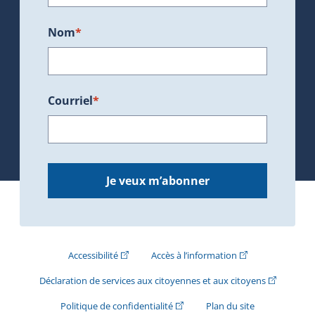
Nom
*
Courriel
*
Je veux m’abonner
(Cet hyperlien externe s'ouvrira dans une nouve
(Cet hyperlien exte
Accessibilité
Accès à l’information
(Cet hyperli
Déclaration de services aux citoyennes et aux citoyens
(Cet hyperlien externe s'ouvrira d
Politique de confidentialité
Plan du site