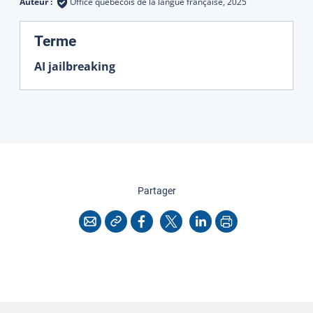
Auteur :
Office québécois de la langue française,
2025
:
Terme
AI jailbreaking
cette page
Partager
Copier l'adresse
Imprimer
Courriel
Facebook
X
LinkedIn