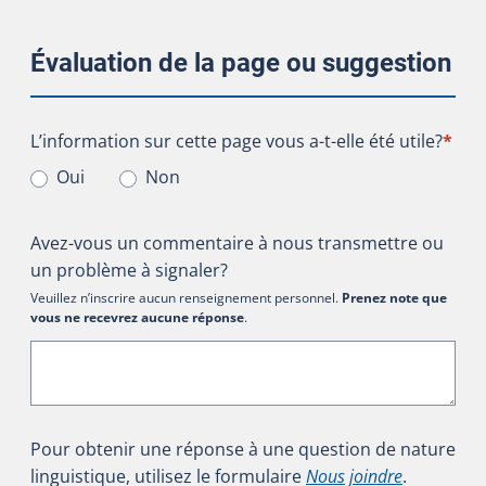
Évaluation de la page ou suggestion
L’information sur cette page vous a-t-elle été utile?
L’information sur cette page vous a-t-elle été utile?
*
Oui
Non
Avez-vous un commentaire à nous transmettre ou
un problème à signaler?
Veuillez n’inscrire aucun renseignement personnel.
Prenez note que
vous ne recevrez aucune réponse
.
Pour obtenir une réponse à une question de nature
linguistique, utilisez le formulaire
Nous joindre
.