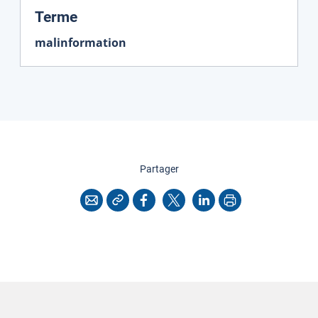
:
Terme
malinformation
cette page
Partager
Copier l'adresse
Imprimer
Courriel
Facebook
X
LinkedIn