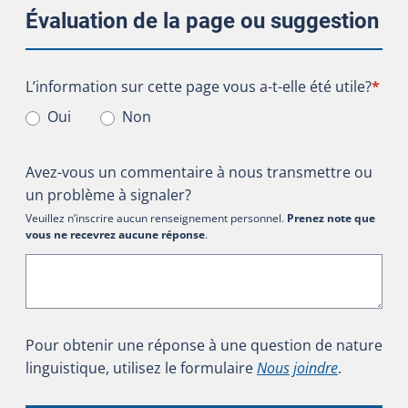
Évaluation de la page ou suggestion
L’information sur cette page vous a-t-elle été utile?
L’information sur cette page vous a-t-elle été utile?
*
Oui
Non
Avez-vous un commentaire à nous transmettre ou
un problème à signaler?
Veuillez n’inscrire aucun renseignement personnel.
Prenez note que
vous ne recevrez aucune réponse
.
Pour obtenir une réponse à une question de nature
linguistique, utilisez le formulaire
Nous joindre
.