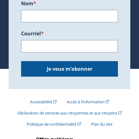
Nom
*
Courriel
*
Je veux m’abonner
(Cet hyperlien externe s'ouvrira dans une nouve
(Cet hyperlien exte
Accessibilité
Accès à l’information
(Cet hyperli
Déclaration de services aux citoyennes et aux citoyens
(Cet hyperlien externe s'ouvrira d
Politique de confidentialité
Plan du site