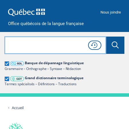
Passer à la recherche
Passer au contenu
Passer à la navigation
Nous joindre
Office québécois de la langue française
Rechercher dans tout le site
Lancer 
Consulter l'
Historique
de recherche
Grand dictionnaire terminologique
Banque de dépannage linguistique
Restreindre aux termes
Grammaire – Orthographe – Syntaxe – Rédaction
Grand dictionnaire terminologique
Termes spécialisés – Définitions – Traductions
Accueil