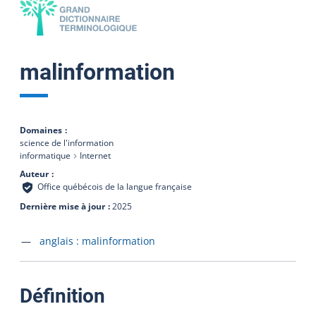
malinformation
Domaines
science de l'information
informatique
Internet
Auteur
Office québécois de la langue française
Dernière mise à jour
2025
Accéder à la fiche en
anglais :
malinformation
:
Définition