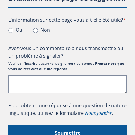
L’information sur cette page vous a-t-elle été utile?
L’information sur cette page vous a-t-elle été utile?
*
Oui
Non
Avez-vous un commentaire à nous transmettre ou
un problème à signaler?
Veuillez n’inscrire aucun renseignement personnel.
Prenez note que
vous ne recevrez aucune réponse
.
Pour obtenir une réponse à une question de nature
linguistique, utilisez le formulaire
Nous joindre
.
Soumettre