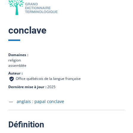
conclave
Domaines
religion
assemblée
Auteur
Office québécois de la langue française
Dernière mise à jour
2025
Accéder à la fiche en
anglais :
papal conclave
:
Définition