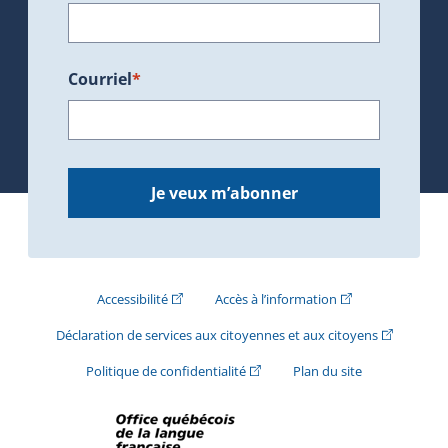
Courriel
*
Je veux m’abonner
(Cet hyperlien externe s'ouvrira dans une nouve
(Cet hyperlien exte
Accessibilité
Accès à l’information
(Cet hyperli
Déclaration de services aux citoyennes et aux citoyens
(Cet hyperlien externe s'ouvrira d
Politique de confidentialité
Plan du site