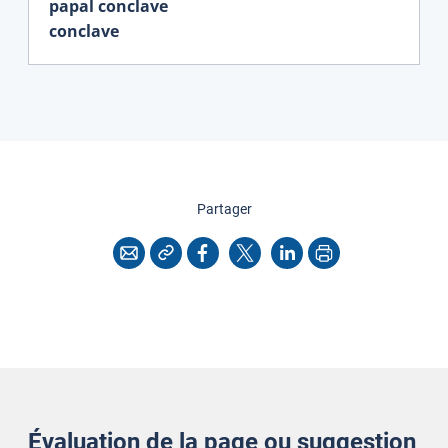
papal conclave
conclave
cette page
Partager
Copier l'adresse
Imprimer
Courriel
Facebook
X
LinkedIn
Évaluation de la page ou suggestion