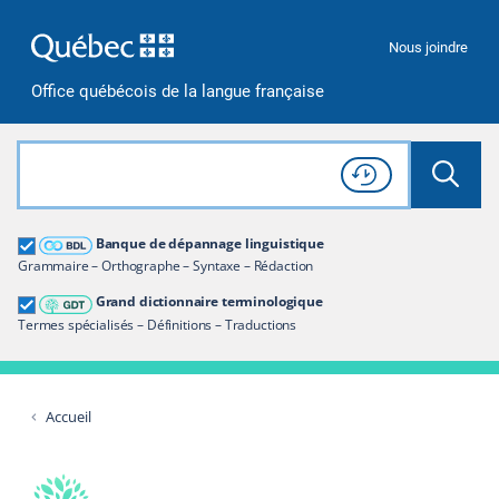
Passer à la recherche
Passer au contenu
Passer à la navigation
Nous joindre
Office québécois de la langue française
Rechercher dans tout le site
Lancer 
Consulter l'
Historique
de recherche
Grand dictionnaire terminologique
Banque de dépannage linguistique
Restreindre aux termes
Grammaire – Orthographe – Syntaxe – Rédaction
Grand dictionnaire terminologique
Termes spécialisés – Définitions – Traductions
Accueil