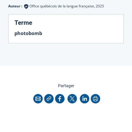
Auteur :
Office québécois de la langue française,
2025
:
Terme
photobomb
cette page
Partager
Copier l'adresse
Imprimer
Courriel
Facebook
X
LinkedIn