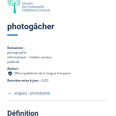
photogâcher
Domaines
photographie
informatique
médias sociaux
publicité
Auteur
Office québécois de la langue française
Dernière mise à jour
2025
Accéder à la fiche en
anglais :
photobomb
:
Définition