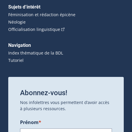
Sujets d’intérêt
Féminisation et rédaction épicène
Néologie
(Cet hyperlien externe s'ouvrira dan
Officialisation linguistique
Navigation
Index thématique de la BDL
Tutoriel
Abonnez-vous!
Nos infolettres vous permettent d’avoir accès
à plusieurs ressources.
Prénom
*