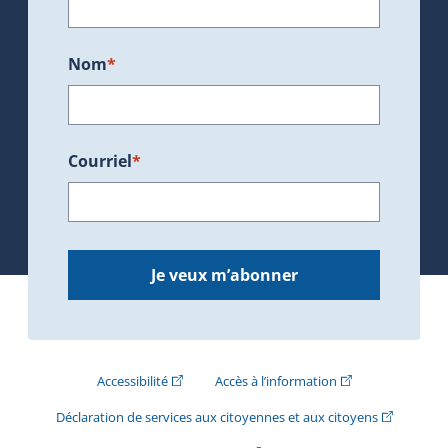
Nom
*
Courriel
*
Je veux m’abonner
(Cet hyperlien externe s'ouvrira dans une nouve
(Cet hyperlien exte
Accessibilité
Accès à l’information
(Cet hyperli
Déclaration de services aux citoyennes et aux citoyens