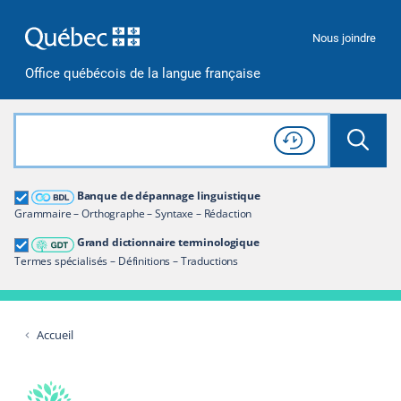
Passer à la recherche
Passer au contenu
Passer à la navigation
Nous joindre
Office québécois de la langue française
Rechercher dans tout le site
Lancer 
Consulter l'
Historique
de recherche
Grand dictionnaire terminologique
Banque de dépannage linguistique
Restreindre aux termes
Grammaire – Orthographe – Syntaxe – Rédaction
Grand dictionnaire terminologique
Termes spécialisés – Définitions – Traductions
Accueil