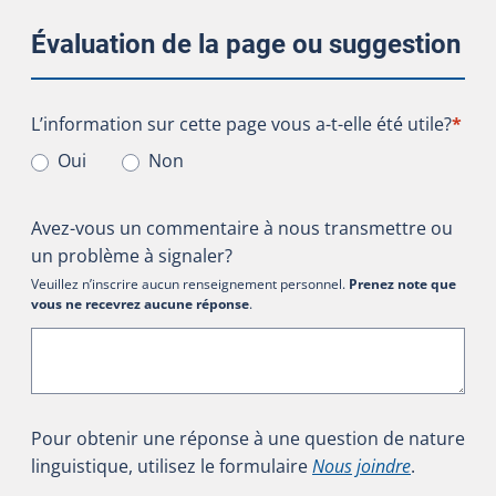
Évaluation de la page ou suggestion
L’information sur cette page vous a-t-elle été utile?
L’information sur cette page vous a-t-elle été utile?
*
Oui
Non
Avez-vous un commentaire à nous transmettre ou
un problème à signaler?
Veuillez n’inscrire aucun renseignement personnel.
Prenez note que
vous ne recevrez aucune réponse
.
Pour obtenir une réponse à une question de nature
linguistique, utilisez le formulaire
Nous joindre
.