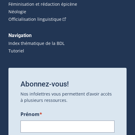
Féminisation et rédaction épicène
Néologie
(Cet hyperlien externe s'ouvrira dan
Officialisation linguistique
Navigation
Index thématique de la BDL
Tutoriel
Abonnez-vous!
Nos infolettres vous permettent d’avoir accès
à plusieurs ressources.
Prénom
*