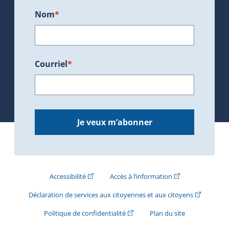
Nom
*
Courriel
*
Je veux m’abonner
(Cet hyperlien externe s'ouvrira dans une nouve
(Cet hyperlien exte
Accessibilité
Accès à l’information
(Cet hyperli
Déclaration de services aux citoyennes et aux citoyens
(Cet hyperlien externe s'ouvrira d
Politique de confidentialité
Plan du site