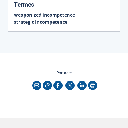
:
Termes
weaponized incompetence
strategic incompetence
cette page
Partager
Copier l'adresse
Imprimer
Courriel
Facebook
X
LinkedIn