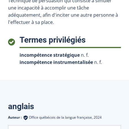
Technique de persuasion qui consiste à simuler
une incapacité à accomplir une tâche
adéquatement, afin d'inciter une autre personne à
l'effectuer à sa place.
:
Termes privilégiés
incompétence stratégique
n. f.
incompétence instrumentalisée
n. f.
Traductions
anglais
Auteur :
Office québécois de la langue française,
2024