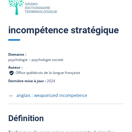
incompétence stratégique
Domaine
psychologie
psychologie sociale
Auteur
Office québécois de la langue française
Dernière mise à jour
2024
Accéder à la fiche en
anglais :
weaponized incompetence
:
Définition