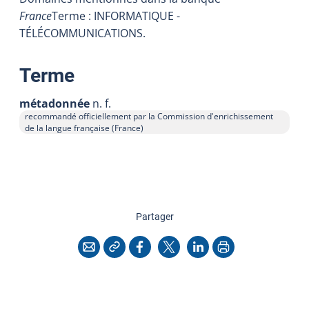
France
Terme : INFORMATIQUE -
TÉLÉCOMMUNICATIONS.
:
Terme
métadonnée
n. f.
recommandé officiellement par la Commission d'enrichissement
de la langue française (France)
cette page
Partager
Copier l'adresse
Imprimer
Courriel
Facebook
X
LinkedIn