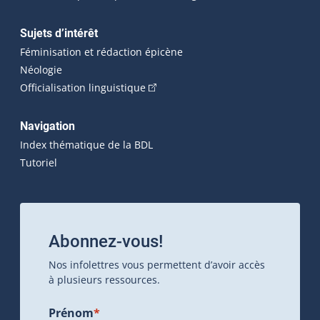
Sujets d’intérêt
Féminisation et rédaction épicène
Néologie
(Cet hyperlien externe s'ouvrira dan
Officialisation linguistique
Navigation
Index thématique de la BDL
Tutoriel
Abonnez-vous!
Nos infolettres vous permettent d’avoir accès
à plusieurs ressources.
Prénom
*