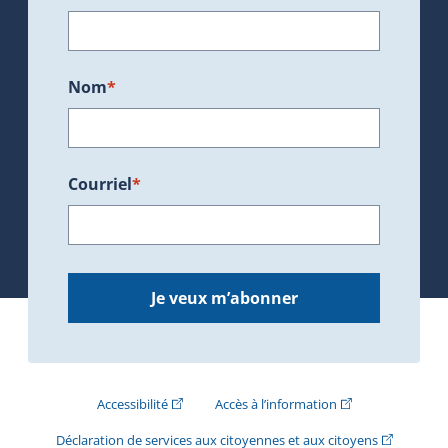
Nom
*
Courriel
*
Je veux m’abonner
(Cet hyperlien externe s'ouvrira dans une nouve
(Cet hyperlien exte
Accessibilité
Accès à l’information
(Cet hyperli
Déclaration de services aux citoyennes et aux citoyens