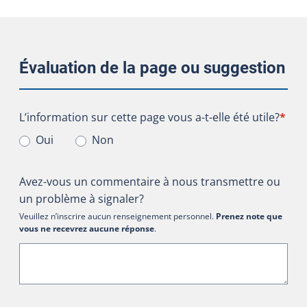
Évaluation de la page ou suggestion
L’information sur cette page vous a-t-elle été utile?
L’information sur cette page vous a-t-elle été utile?
*
Oui
Non
Avez-vous un commentaire à nous transmettre ou
un problème à signaler?
Veuillez n’inscrire aucun renseignement personnel.
Prenez note que
vous ne recevrez aucune réponse
.