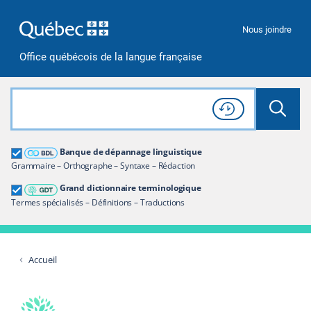
Passer à la recherche
Passer au contenu
Passer à la navigation
Nous joindre
Office québécois de la langue française
Rechercher dans tout le site
Lancer 
Consulter l'
Historique
de recherche
Grand dictionnaire terminologique
Banque de dépannage linguistique
Restreindre aux termes
Grammaire – Orthographe – Syntaxe – Rédaction
Grand dictionnaire terminologique
Termes spécialisés – Définitions – Traductions
Accueil