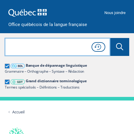
Passer à la recherche
Passer au contenu
Passer à la navigation
Nous joindre
Office québécois de la langue française
Rechercher dans tout le site
Lancer 
Consulter l'
Historique
de recherche
Grand dictionnaire terminologique
Banque de dépannage linguistique
Restreindre aux termes
Grammaire – Orthographe – Syntaxe – Rédaction
Grand dictionnaire terminologique
Termes spécialisés – Définitions – Traductions
Accueil