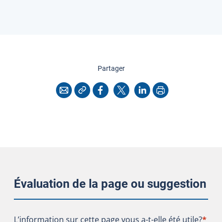
cette page
Partager
Copier l'adresse
Imprimer
Courriel
Facebook
X
LinkedIn
Évaluation de la page ou suggestion
L’information sur cette page vous a-t-elle été utile?
L’information sur cette page vous a-t-elle été utile?
*