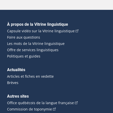
Navigation principale
À propos de la Vitrine linguistique
(Cet hyperlien externe
Capsule vidéo sur la Vitrine linguistique
Foire aux questions
Les mots de la Vitrine linguistique
Offre de services linguistiques
Politiques et guides
Actualités
Articles et fiches en vedette
Brèves
Autres sites
(Cet hyperlien externe 
Office québécois de la langue française
(Cet hyperlien externe s'ouvrira dan
Commission de toponymie