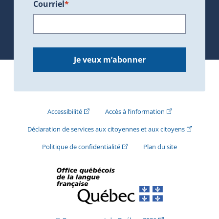
Courriel
*
Je veux m’abonner
(Cet hyperlien externe s'ouvrira dans une nouve
(Cet hyperlien exte
Accessibilité
Accès à l’information
(Cet hyperli
Déclaration de services aux citoyennes et aux citoyens
(Cet hyperlien externe s'ouvrira d
Politique de confidentialité
Plan du site