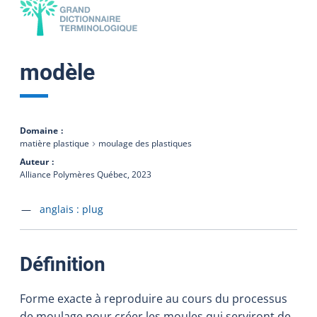
modèle
Domaine
matière plastique
moulage des plastiques
Auteur
Alliance Polymères Québec,
2023
Accéder à la fiche en
anglais :
plug
:
Définition
Forme exacte à reproduire au cours du processus
de moulage pour créer les moules qui serviront de