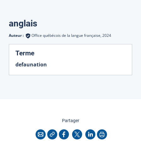
Traductions
anglais
Auteur :
Office québécois de la langue française,
2024
:
Terme
defaunation
cette page
Partager
Copier l'adresse
Imprimer
Courriel
Facebook
X
LinkedIn